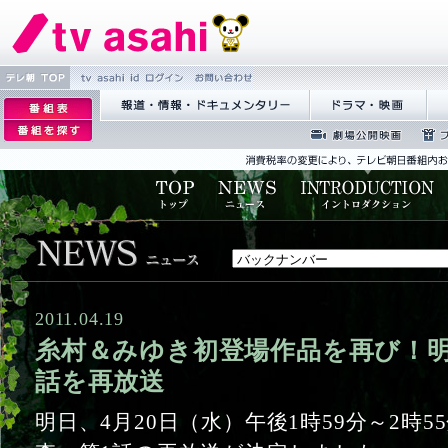
tv asahi id 繝ｭ
縺雁撫
繝�Ξ譛
逡
繧ｰ
縺�粋
� TOP
ｪ
逡
蝣ｱ驕薙�諠��ｱ繝ｻ繝峨
繝峨Λ繝槭�譏
繝
繧上○
邨
ｪ
く繝･繝｡繝ｳ繧ｿ繝ｪ繝ｼ
ぅ
�逕ｻ
蜉��ｴ蜈ｬ髢
繝励
�｡
邨
区丐逕ｻ
隕ｳ
ｨ
�
ｒ
謗
｢縺
�
2011.04.19
糸村＆みゆき初登場作品を再び！明
話を再放送
明日、4月20日（水）午後1時59分～2時