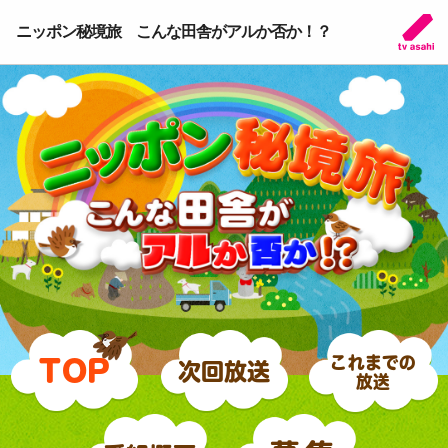
ニッポン秘境旅 こんな田舎がアルか否か！？
これまでの
TOP
次回放送
放送