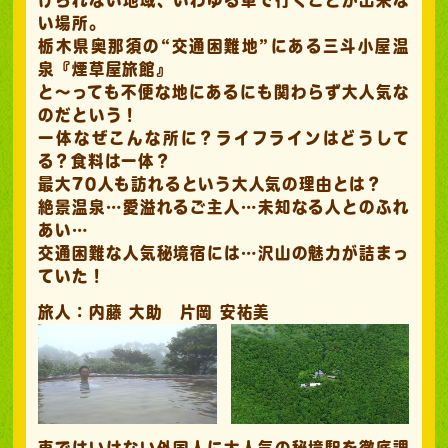
い場所。
栃木県奥那須の“交通困難地”にある三斗小屋温
泉『煙草屋旅館』
と～っても不便な地にあるにも関わらず大人気な
のだという！
一体なぜこんな所に？ライフラインはどうして
る？食料は一体？
最大70人も訪れるという大人気の理由とは？
絶景温泉…愛溢れるご主人…未知なる人とのふれ
あい…
交通困難な人気秘境宿には…沢山の魅力が詰まっ
ていた！
旅人：内藤 大助 片岡 安祐美
車ではいけない外国人に大人気の秘境駅を徹底調