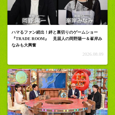
ハマるファン続出！絆と裏切りのゲームショー
『TRADE ROOM』 見届人の岡野陽一＆峯岸み
なみも大興奮
2026.08.09