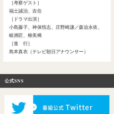
［考察ゲスト］
福士誠治、吉住
［ドラマ出演］
小島藤子、神保悟志、庄野崎謙／森迫永依、
岐洲匠、柳美稀
［進 行］
島本真衣（テレビ朝日アナウンサー）
公式SNS