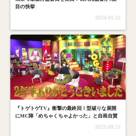
目の快挙
2024.01.31
『トゲトゲTV』衝撃の最終回！型破りな展開
にMC陣「めちゃくちゃよかった」と自画自賛
2023.09.21