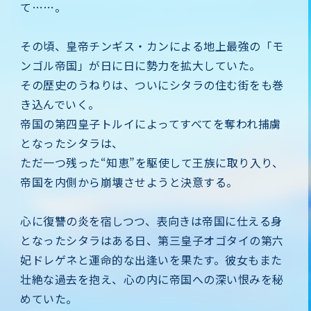
て……。
その頃、皇帝チンギス・カンによる地上最強の「モ
ンゴル帝国」が日に日に勢力を拡大していた。
その歴史のうねりは、ついにシタラの住む街をも巻
き込んでいく。
帝国の第四皇子トルイによってすべてを奪われ捕虜
となったシタラは、
ただ一つ残った“知恵”を駆使して王族に取り入り、
帝国を内側から崩壊させようと決意する。
心に復讐の炎を宿しつつ、表向きは帝国に仕える身
となったシタラはある日、第三皇子オゴタイの第六
妃ドレゲネと運命的な出逢いを果たす。彼女もまた
壮絶な過去を抱え、心の内に帝国への深い恨みを秘
めていた。