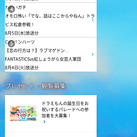
1:45
午後
かまいガチ
4
ANNニュース
オモロ怖い「でな、話はここからやねん」トラ
ビス松倉参戦！
8月5日(水)放送分
1:50
午後
ロンドンハーツ
TOKYO EVERYONE
5
【恋の行方は？】ラブマゲドン…
FANTASTICSvs紅しょうがら女芸人軍団
1:55
午後
8月4日(火)放送分
午後もじゅん散歩
プレゼント・観覧募集
2:53
午後
科捜研の女12 #3
ドラえもんの誕生日をお
祝いするパレードへの参
加者を大募集！
3:50
午後
相棒16 #11