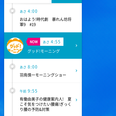
4:00
あさ
おはよう!時代劇 暴れん坊将
軍9 #19
4:55
NOW
あさ
グッド!モーニング
8:00
あさ
羽鳥慎一モーニングショー
9:55
午前
有働由美子の健康案内人! 夏
こそ気をつけたい腰痛!ぎっく
り腰の予防&対策