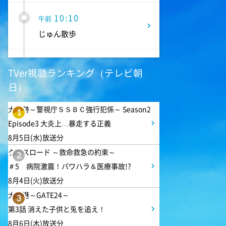
10:10
午前
じゅん散歩
10:40
午前
TVer視聴ランキング（テレビ朝
大下容子ワイド!スクランブル
日）
大追跡～警視庁ＳＳＢＣ強行犯係～ Season2
1:00
午後
1
Episode3 大炎上…暴走する正義
徹子の部屋 追悼・寿美花代さ
8月5日(水)放送分
ん
クロスロード ～救命救急の約束～
2
＃5 病院激震！パワハラ＆医療事故!?
1:30
午後
8月4日(火)放送分
DAIGOも台所 ～きょうの献
立 何にする?～ 簡単!コーヒ
大空港～GATE24～
3
ーパンナコッタ
第3話 消えた子供と兎を追え！
8月6日(木)放送分