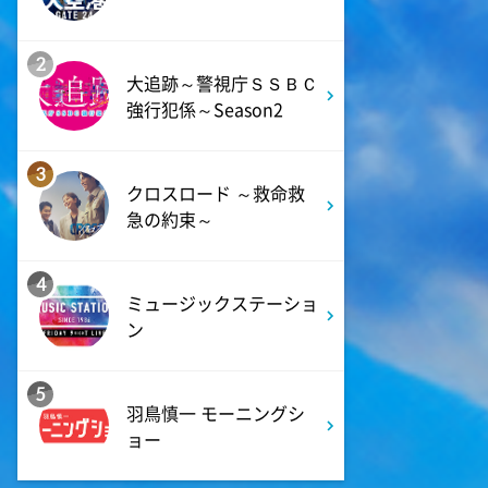
私の幸福時間
2
大追跡～警視庁ＳＳＢＣ
9:00
よる
強行犯係～Season2
ミュージックステーション
10周年あいみょん、TMR、
HY…名曲が続々!初登場ATEEZ
3
クロスロード ～救命救
急の約束～
9:54
よる
報道ステーション
4
ミュージックステーショ
ン
11:10
よる
熱闘甲子園 涙は、強さにな
る。
5
羽鳥慎一 モーニングシ
ョー
11:40
よる