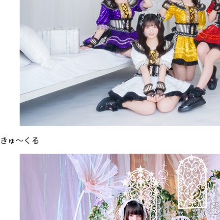
きゅ～くる