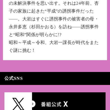
の未解決事件を思い出す。それは24年前、杏
子の家族に起きた“平成”の誘拐事件だった
――。大岩はすぐに誘拐事件の被害者の母・
永井多恵（杉田かおる）を訪ね――誘拐事件
と“昭和”関係が明らかに!?
昭和～平成～令和、大岩一課長が時代をまた
ぐ謎に挑む！
公式SNS