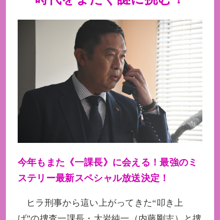
今年もまた《一課長》に会える！最強のミ
ステリー最新スペシャル放送決定！
ヒラ刑事から這い上がってきた“叩き上
げ”の捜査一課長・大岩純一（内藤剛志）と捜