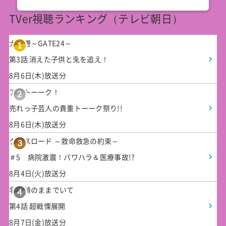
TVer視聴ランキング（テレビ朝日）
大空港～GATE24～
1
第3話 消えた子供と兎を追え！
8月6日(木)放送分
アメトーーク！
2
売れっ子芸人の貴重トーーク祭り!!
8月6日(木)放送分
クロスロード ～救命救急の約束～
3
＃5 病院激震！パワハラ＆医療事故!?
8月4日(火)放送分
名探偵のままでいて
4
第4話 超戦慄展開
8月7日(金)放送分