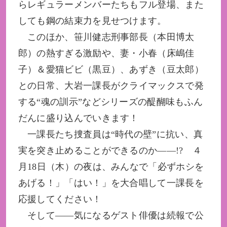
らレギュラーメンバーたちもフル登場、また
しても鋼の結束力を見せつけます。
このほか、笹川健志刑事部長（本田博太
郎）の熱すぎる激励や、妻・小春（床嶋佳
子）＆愛猫ビビ（黒豆）、あずき（豆太郎）
との日常、大岩一課長がクライマックスで発
する“魂の訓示”などシリーズの醍醐味もふん
だんに盛り込んでいきます！
一課長たち捜査員は“時代の壁”に抗い、真
実を突き止めることができるのか――!? ４
月18日（木）の夜は、みんなで「必ずホシを
あげる！」「はい！」を大合唱して一課長を
応援してください！
そして――気になるゲスト俳優は続報で公