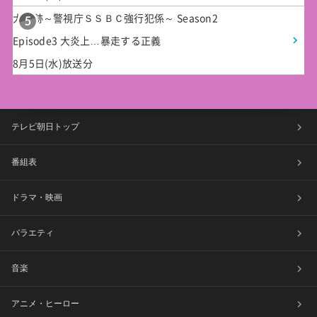
大追跡～警視庁ＳＳＢＣ強行犯係～ Season2
5
Episode3 大炎上…暴走する正義
8月5日(水)放送分
テレビ朝日トップ
番組表
ドラマ・映画
バラエティ
音楽
アニメ・ヒーロー