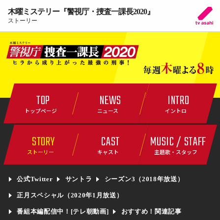
木曜ミステリー『警視庁・捜査一課長2020』
ストーリー
TOP
NEWS
INTRO
トップページ
ニュース
イントロ
STORY
CAST
MUSIC / STAFF
ストーリー
キャスト
主題歌・スタッフ
公式Twitter
サントラ
シーズン3（2018年放送）
正月スペシャル（2020年1月放送）
番組本編配信中！[テレ朝動画]
おすすめ！関連記事