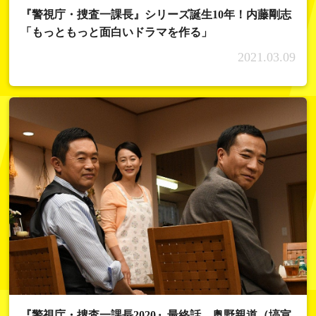
『警視庁・捜査一課長』シリーズ誕生10年！内藤剛志
「もっともっと面白いドラマを作る」
2021.03.09
『警視庁・捜査一課長2020』最終話、奥野親道（塙宣