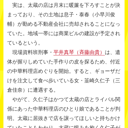
実は、太蔵の店は月末に暖簾を下ろすことが決
まっており、その土地は息子・泰春（小早川俊
輔）が勤める不動産会社に売却されることになっ
ていた。地域一帯には商業ビルの建設が予定され
ているという。
現場資料班刑事・
平井真琴（斉藤由貴）
は、遺
体が握りしめていた手作りの皮を探るため、付近
の中華料理店めぐりを開始。すると、ギョーザだ
けを注文して食べ歩いている女・韮崎久仁子（三
倉佳奈）に遭遇する。
やがて、久仁子はかつて太蔵の店とライバル関
係にあった中華料理店のひとり娘であることが判
明。太蔵に居抜きで店を譲ってほしいと持ちかけ
ていたこともわかり、太蔵に恨みを抱く久仁子が