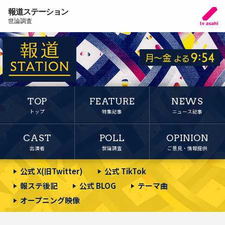
報道ステーション
世論調査
TOP
FEATURE
NEWS
トップ
特集記事
ニュース記事
CAST
POLL
OPINION
出演者
世論調査
ご意見・情報提供
公式 X(旧Twitter)
公式 TikTok
報ステ後記
公式 BLOG
テーマ曲
オープニング映像