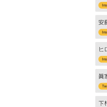
In
In
In
Twi