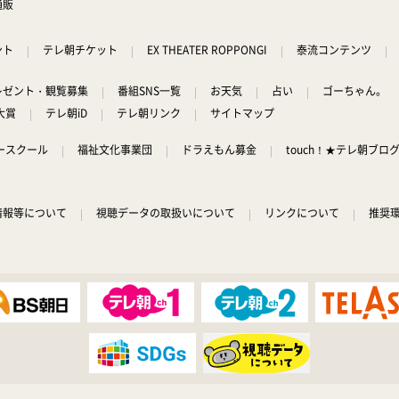
通販
ント
テレ朝チケット
EX THEATER ROPPONGI
泰流コンテンツ
レゼント・観覧募集
番組SNS一覧
お天気
占い
ゴーちゃん。
大賞
テレ朝iD
テレ朝リンク
サイトマップ
ースクール
福祉文化事業団
ドラえもん募金
touch！★テレ朝ブロ
情報等について
視聴データの取扱いについて
リンクについて
推奨