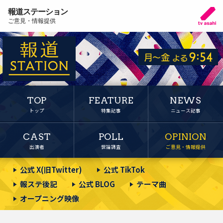
報道ステーション
ご意見・情報提供
TOP
FEATURE
NEWS
トップ
特集記事
ニュース記事
CAST
POLL
OPINION
出演者
世論調査
ご意見・情報提供
公式 X(旧Twitter)
公式 TikTok
報ステ後記
公式 BLOG
テーマ曲
オープニング映像