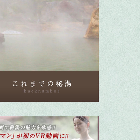
8:00
あさ
羽鳥慎一モーニングショー
9:55
午前
有働由美子の健康案内人! 夏
こそ気をつけたい腰痛!ぎっく
り腰の予防&対策
10:10
午前
じゅん散歩
これまでの秘湯
backnumber
10:40
午前
大下容子ワイド!スクランブル
1:00
午後
徹子の部屋 追悼・寿美花代さ