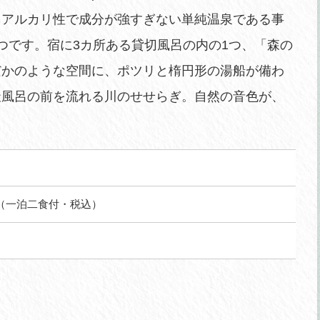
。アルカリ性で成分が強すぎない単純温泉である事
つです。宿に3カ所ある貸切風呂の内の1つ、「森の
だかのような空間に、ポツリと楕円形の湯船が備わ
天風呂の前を流れる川のせせらぎ。自然の音色が、
。
より（一泊二食付・税込）