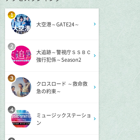
1:15
深夜
1
バズマンTV
大空港～GATE24～
1:45
深夜
2
大追跡～警視庁ＳＳＢＣ
ラブ!!Jリーグ
強行犯係～Season2
2:00
深夜
3
M:ZINE
クロスロード ～救命救
急の約束～
2:20
深夜
4
テレ朝サマフェスナビ
ミュージックステーショ
ン
2:22
深夜
全力!アオハル応援団