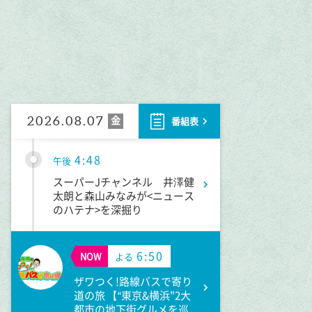
2:53
午後
科捜研の女12 #3
3:50
午後
相棒16 #11
金
2026.08.07
番組表
4:48
午後
スーパーJチャンネル 井澤健
太朗と森山みなみが<ニュース
のハテナ>を深掘り
6:50
NOW
よる
ザワつく!路線バスで寄り
道の旅 【“東京&横浜"2大
都市の地下街グルメを巡