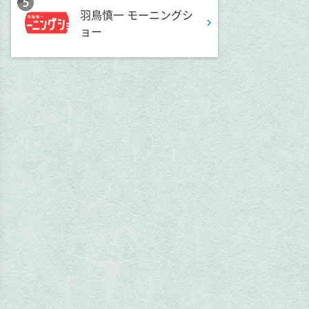
5
羽鳥慎一 モーニングシ
ョー
2:52
深夜
新日ちゃんぴおん! 天山広吉
クリニックでお悩み解決!
3:17
深夜
イベレコ
3:30
深夜
秘湯ロマン