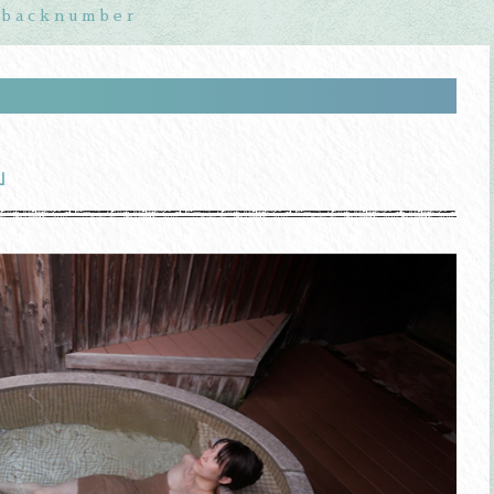
backnumber
」