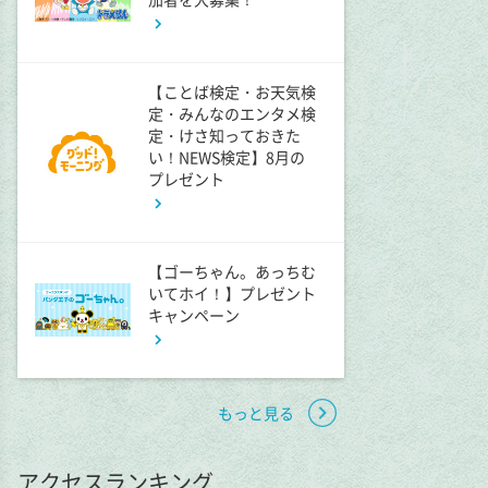
9:54
よる
報道ステーション
【ことば検定・お天気検
11:10
よる
定・みんなのエンタメ検
定・けさ知っておきた
熱闘甲子園 涙は、強さにな
い！NEWS検定】8月の
る。
プレゼント
11:40
よる
気づきの扉
【ゴーちゃん。あっちむ
いてホイ！】プレゼント
キャンペーン
11:45
よる
名探偵のままでいて #4
もっと見る
0:45
深夜
キッチンカー大作戦!
アクセスランキング