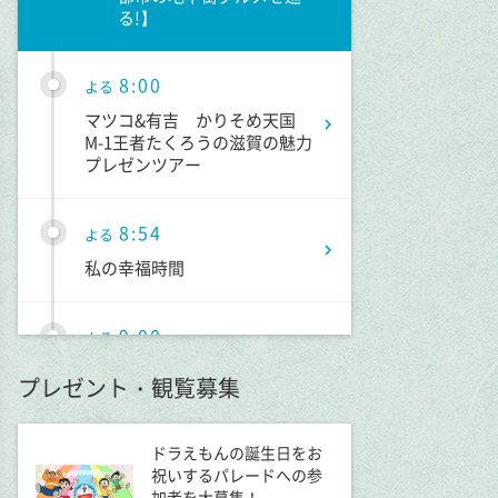
る!】
8:00
よる
マツコ&有吉 かりそめ天国
M-1王者たくろうの滋賀の魅力
プレゼンツアー
8:54
よる
私の幸福時間
9:00
よる
ミュージックステーション
プレゼント・観覧募集
10周年あいみょん、TMR、
HY…名曲続々!ATEEZがヒット
曲
ドラえもんの誕生日をお
祝いするパレードへの参
加者を大募集！