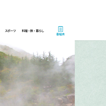
スポーツ
料理・旅・暮らし
番組表
4:00
あさ
おはよう!時代劇 暴れん坊将
軍9 #19
4:55
あさ
グッド!モーニング