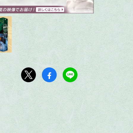
ん
1:30
午後
DAIGOも台所 ～きょうの献
立 何にする?～ 簡単!コーヒ
ーパンナコッタ
1:45
午後
ANNニュース
1:50
午後
TOKYO EVERYONE
1:55
午後
午後もじゅん散歩