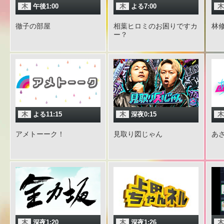
木
午後1:00
木
よる7:00
木
徹子の部屋
相葉ヒロミのお困りですカ
林
ー？
木
よる11:15
木
深夜0:15
木
アメトーーク！
見取り図じゃん
あ
木
深夜1:20
木
深夜1:26
木