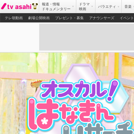
報道・情報
ドラマ
バラエティ
音楽
ドキュメンタリー
映画
テレ朝動画
劇場公開映画
プレゼント・募集
アナウンサーズ
イベント