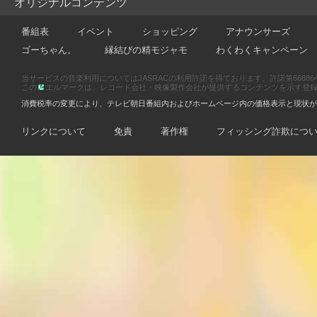
オリジナルコンテンツ
番組表
イベント
ショッピング
アナウンサーズ
ゴーちゃん。
縁結びの精モジャモ
わくわくキャンペーン
当サービスの音楽利用についてはJASRACの利用許諾を得ております。許諾第66886470
この
エルマークは、レコード会社・映像製作会社が提供するコンテンツを示す登録商標です
消費税率の変更により、テレビ朝日番組内およびホームページ内の価格表示と現状が
リンクについて
免責
著作権
フィッシング詐欺につ