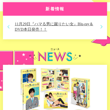
新着情報
3月4日 京本大我主演スピンオフドラマ『ホメ
-ray＆
る男に知りたい女』ついにTELASAで配信ス
1月
タート！