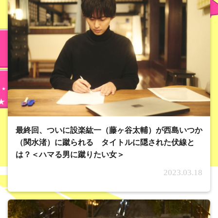
最終回、ついに設楽紘一（藤ヶ谷太輔）が西島いつか
（関水渚）に蹴られる タイトルに隠された伏線と
は？＜ハマる男に蹴りたい女＞
2023.03.18