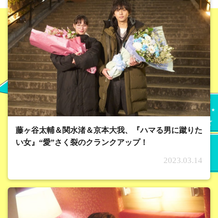
藤ヶ谷太輔＆関水渚＆京本大我、『ハマる男に蹴りた
い女』“愛”さく裂のクランクアップ！
2023.03.14