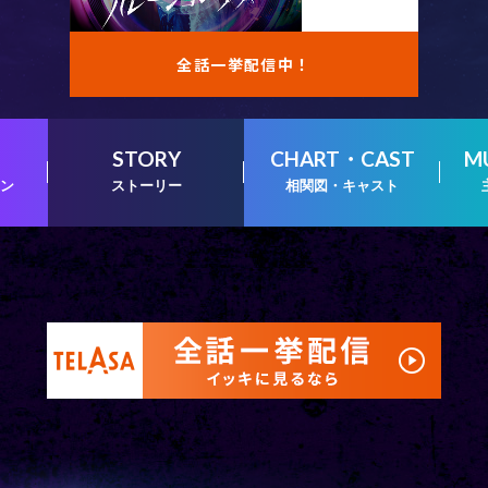
全話一挙配信中！
STORY
CHART・CAST
M
ン
ストーリー
相関図・キャスト