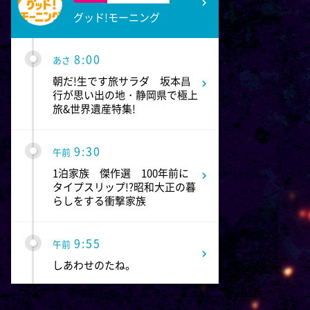
グッド!モーニング
8:00
あさ
朝だ!生です旅サラダ 坂本昌
行が思い出の地・静岡県で極上
旅&世界遺産特集!
9:30
午前
1泊家族 傑作選 100年前に
タイプスリップ!?昭和大正の暮
らしをする衝撃家族
9:55
午前
しあわせのたね。
10:00
午前