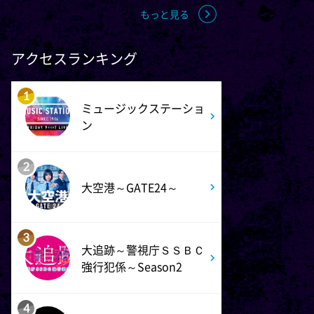
3:30
もっと見る
午後
なにわ男子の逆転男子 高橋恭
平の休日に密着!呼び出した仲
アクセスランキング
良しのある人とは!?
1
4:00
ミュージックステーショ
午後
ン
バチバチSTAR
2
4:30
午後
大空港～GATE24～
クレヨンしんちゃん 【スワン
ボート伝説だゾ】
3
大追跡～警視庁ＳＳＢＣ
5:00
午後
強行犯係～Season2
ドラえもん 【ウラメシズキ
ン】ほか
4