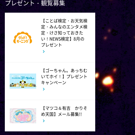
プレゼント・観覧募集
題名のない音楽会「背筋も凍
る!恐怖を感じる音楽会」
【ことば検定・お天気検
定・みんなのエンタメ検
10:30
定・けさ知っておきた
午前
い！NEWS検定】8月の
買いドキ!生放送ショッピン
プレゼント
グ 期間限定商品を手にする大
チャンス!お見逃しなく!
【ゴーちゃん。あっちむ
11:00
午前
いてホイ！】プレゼント
ワイド!スクランブル サタデ
キャンペーン
ー
1:30
午後
【マツコ＆有吉 かりそ
め天国】メール募集!!
八村塁スペシャルマッチ
BLACK SAMURAI SUMMIT