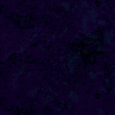
8:54
よる
タモリステーション 日本人と
石油 最前線 そもそも石油と
は何なのか!?徹底取材!
10:24
よる
サタデーステーション
10:52
よる
私の幸福時間
10:56
よる
港時間
11:00
よる