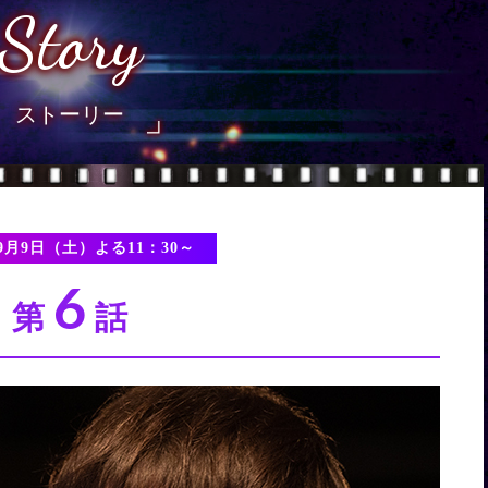
Story
ストーリー
年9月9日（土）よる11：30～
6
第
話