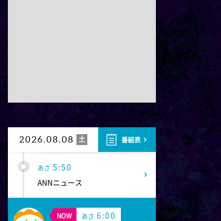
4:25
あさ
渡辺篤史の建もの探訪
4:50
あさ
テレメンタリー2026「核を抱
く星-VOICE-」
5:20
あさ
日本のチカラ
土
2026.08.08
番組表
5:50
あさ
ANNニュース
6:00
NOW
あさ