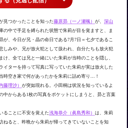
する（見逃し配信）
が見つかったことを知った
藤原昴（一ノ瀬颯）
が、
深山
庫の中で手足を縛られた状態で朱莉が目を覚ますと、ま
昴が、今日が兄・晶の命日である7月7日＝七夕であるこ
悲しみや、兄が放火犯として扱われ、自分たちも放火犯
まけ、全ては兄と一緒にいた朱莉が当時のことを隠し、
ライターを持って写真に写っていた朱莉が実は放火した
当時空き家で何があったかを朱莉に詰め寄り…！
内藤理沙）
が突如現れる。小田桐は状況を知っているよ
の中からある1枚の写真をポケットにしまうと、昴と言葉
いることに不安を覚えた
浅海恭介（眞島秀和）
は、朱莉
訪ねると、昨晩から朱莉が帰ってきていないことを知