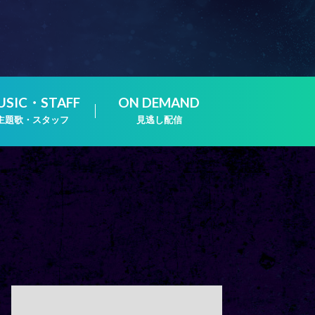
USIC・STAFF
ON DEMAND
主題歌・スタッフ
見逃し配信
4:00
あさ
ワカコさんとマサルくんのお宅
は買わないの??