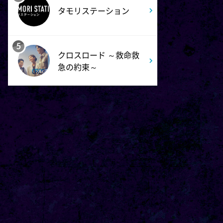
タモリステーション
5:30
午後
ANNスーパーJチャンネル
5
クロスロード ～救命救
6:00
よる
急の約束～
人生の楽園 夏の1時間!ふるさ
と大好きスペシャル
6:56
よる
サンド&芦田愛菜の博士ちゃ
ん 伊藤沙莉が初参戦!!目利き
三択バトルSP
8:00
よる
池上彰のニュースそうだったの
か!! 池上流映像ショーSP