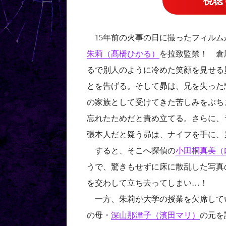
視聴
15年前の火事の日に撮ったフィルム
朱莉（髙橋ひかる）
を拉致監禁！ 倉
るで別人のように冷めた笑顔を見せる
とを告げる。そして昴は、兄を失った
の家族として受けてきた苦しみをぶち
忘れたためだと責め立てる。さらに、
張本人だと疑う昴は、ナイフを手に、
すると、そこへ探偵の
小田桐真美（
うで、驚きもせずに床に散乱した写真
を交わして立ち去ってしまい…！
一方、朱莉が大学の授業を欠席して
の母・
深山那津子（濱田マリ）
の元を