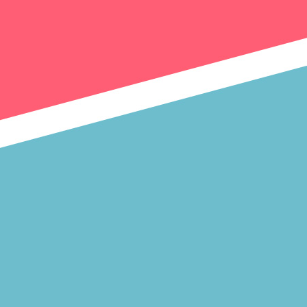
テレ朝サマフェスナビ
1:52
深夜
全力坂
1:57
深夜
FRUITS ZIPPERのNEW
KAWAIIってしてよ?
2:27
深夜
サクラミーツ 【強烈キャラ登
場】コロチキコント&オンリー
ワンミーツ完結編!!
2:52
深夜
EBiDAN熱中!朝までBUDDiiS