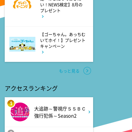
い！NEWS検定】8月の
7:00
よる
プレゼント
相葉ヒロミのお困りですカ
ー? 2時間SP
【ゴーちゃん。あっちむ
いてホイ！】プレゼント
9:00
よる
キャンペーン
大空港～GATE24～ #3
9:54
よる
もっと見る
報道ステーション
アクセスランキング
11:10
よる
1
熱闘甲子園 涙は、強さにな
大追跡～警視庁ＳＳＢＣ
る。
強行犯係～Season2
11:40
よる