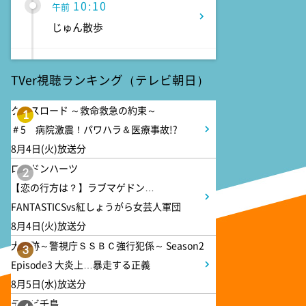
10:10
午前
じゅん散歩
10:40
午前
TVer視聴ランキング（テレビ朝日）
大下容子ワイド!スクランブル
クロスロード ～救命救急の約束～
1
＃5 病院激震！パワハラ＆医療事故!?
1:00
午後
8月4日(火)放送分
徹子の部屋 高橋文哉
ロンドンハーツ
2
【恋の行方は？】ラブマゲドン…
1:30
午後
FANTASTICSvs紅しょうがら女芸人軍団
DAIGOも台所 ～きょうの献
8月4日(火)放送分
立 何にする?～ 今日はハム
の日!ごちそうに変身
大追跡～警視庁ＳＳＢＣ強行犯係～ Season2
3
Episode3 大炎上…暴走する正義
8月5日(水)放送分
1:45
午後
テレビ千鳥