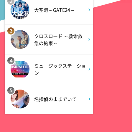
2
And One
大空港～GATE24～
11:45
よる
3
アメトーーク! CLUB配信で見
クロスロード ～救命救
られる懐かし回&傑作回
急の約束～
0:45
深夜
4
ミュージックステーショ
見取り図じゃん
ン
1:15
深夜
5
あざとくて何が悪いの? 令和
名探偵のままでいて
最新!男女の出会いの場「相席
ラウンジ」に潜入調査!
1:50
深夜