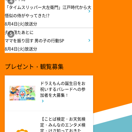
ANNニュース
4
「タイムスリッパー大左衛門」江戸時代から大
悟似の侍がやってきた!?
1:55
午後
8月4日(火)放送分
大空港～GATE24～ #2
夫が寝たあとに
5
ママを振り回す 男の子の行動SP
2:53
午後
8月4日(火)放送分
科捜研の女11 #10
プレゼント・観覧募集
3:50
午後
相棒20 #5
ドラえもんの誕生日をお
祝いするパレードへの参
加者を大募集！
4:48
午後
スーパーJチャンネル 井澤健
太朗と森山みなみが<ニュース
【ことば検定・お天気検
のハテナ>を深掘り
定・みんなのエンタメ検
定・けさ知っておきた