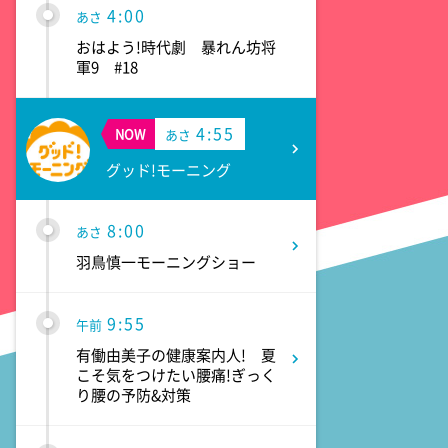
4:00
あさ
おはよう!時代劇 暴れん坊将
軍9 #18
4:55
NOW
あさ
グッド!モーニング
8:00
あさ
羽鳥慎一モーニングショー
9:55
午前
有働由美子の健康案内人! 夏
こそ気をつけたい腰痛!ぎっく
り腰の予防&対策