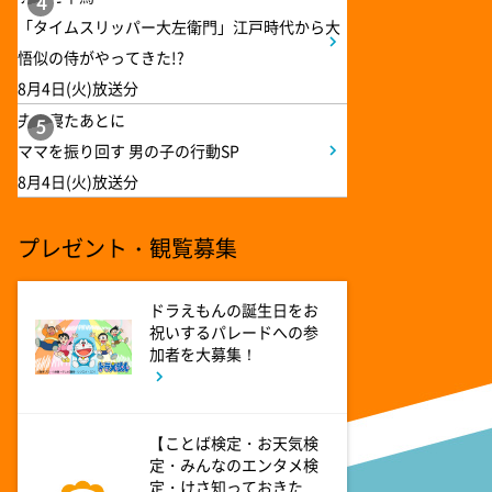
4
「タイムスリッパー大左衛門」江戸時代から大
2:53
午後
悟似の侍がやってきた!?
科捜研の女11 #10
8月4日(火)放送分
夫が寝たあとに
5
3:50
ママを振り回す 男の子の行動SP
午後
8月4日(火)放送分
相棒20 #5
プレゼント・観覧募集
4:48
午後
スーパーJチャンネル 井澤健
太朗と森山みなみが<ニュース
ドラえもんの誕生日をお
のハテナ>を深掘り
祝いするパレードへの参
加者を大募集！
7:00
よる
相葉ヒロミのお困りですカ
【ことば検定・お天気検
ー? 2時間SP
定・みんなのエンタメ検
定・けさ知っておきた