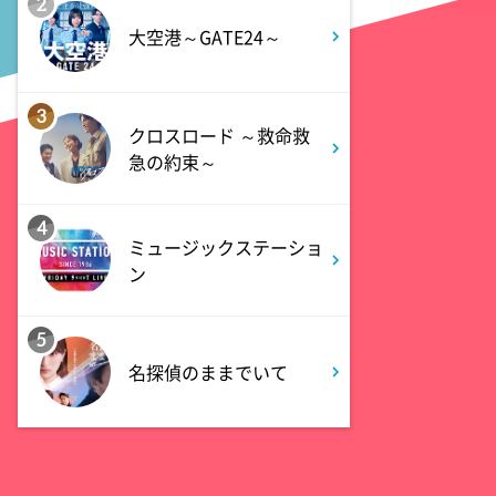
アメトーーク! CLUB配信で見
2
られる懐かし回&傑作回
大空港～GATE24～
0:45
深夜
3
見取り図じゃん
クロスロード ～救命救
急の約束～
1:15
深夜
4
あざとくて何が悪いの? 令和
ミュージックステーショ
最新!男女の出会いの場「相席
ン
ラウンジ」に潜入調査!
5
1:50
深夜
名探偵のままでいて
テレ朝サマフェスナビ
1:52
深夜
全力坂