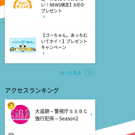
い！NEWS検定】8月の
9:00
よる
プレゼント
大空港～GATE24～ #3
【ゴーちゃん。あっちむ
9:54
よる
いてホイ！】プレゼント
報道ステーション
キャンペーン
11:10
よる
もっと見る
熱闘甲子園 涙は、強さにな
る。
アクセスランキング
11:40
よる
1
And One
大追跡～警視庁ＳＳＢＣ
強行犯係～Season2
11:45
よる