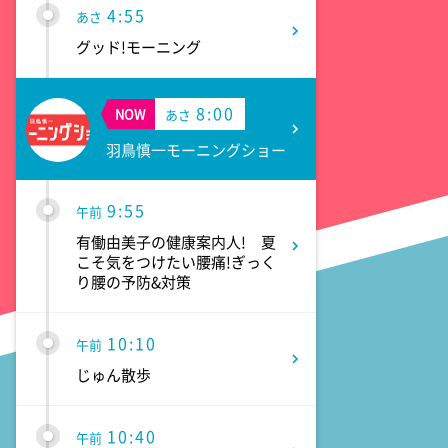
4:55
あさ
グッド!モーニング
8:00
NOW
あさ
羽鳥慎一モーニングショー
9:55
午前
有働由美子の健康案内人! 夏
こそ気をつけたい腰痛!ぎっく
り腰の予防&対策
10:10
午前
じゅん散歩
10:40
午前