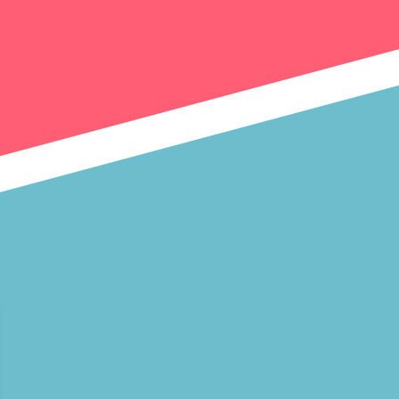
1:57
深夜
FRUITS ZIPPERのNEW
KAWAIIってしてよ?
2:27
深夜
サクラミーツ 【強烈キャラ登
場】コロチキコント&オンリー
ワンミーツ完結編!!
2:52
深夜
EBiDAN熱中!朝までBUDDiiS
3:17
深夜
ドンデコルテ銀次と弱者たちの
鍋会 傑作選