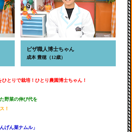
ピザ職人博士ちゃん
成本 豊穂（12歳）
菜をひとりで栽培！ひとり農園博士ちゃん！
た野菜の伸び代を
ス！
んげん菜ナムル」