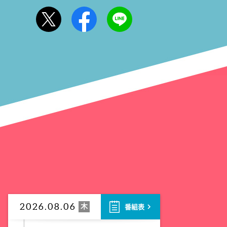
4:00
あさ
おはよう!時代劇 暴れん坊将
軍9 #18
木
2026.08.06
番組表