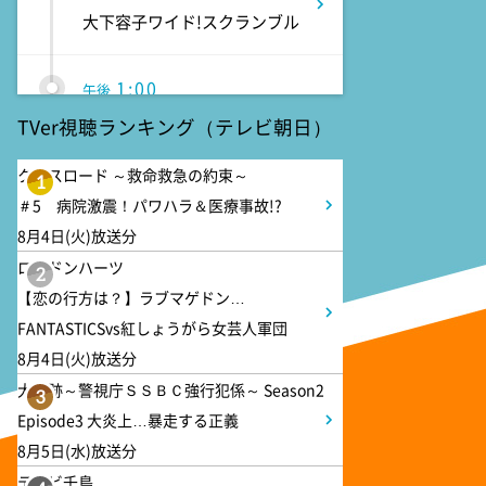
大下容子ワイド!スクランブル
1:00
午後
徹子の部屋 高橋文哉
TVer視聴ランキング（テレビ朝日）
クロスロード ～救命救急の約束～
1
1:30
午後
＃5 病院激震！パワハラ＆医療事故!?
DAIGOも台所 ～きょうの献
8月4日(火)放送分
立 何にする?～ 今日はハム
の日!ごちそうに変身
ロンドンハーツ
2
【恋の行方は？】ラブマゲドン…
FANTASTICSvs紅しょうがら女芸人軍団
1:45
午後
8月4日(火)放送分
ANNニュース
大追跡～警視庁ＳＳＢＣ強行犯係～ Season2
3
Episode3 大炎上…暴走する正義
1:55
午後
8月5日(水)放送分
大空港～GATE24～ #2
テレビ千鳥