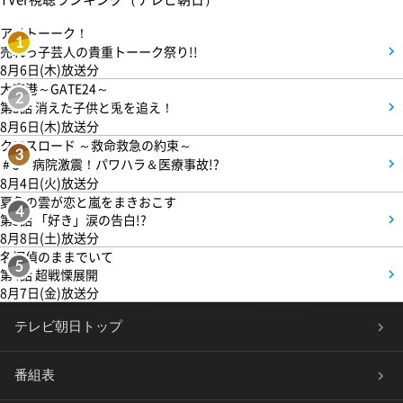
アメトーーク！
1
売れっ子芸人の貴重トーーク祭り!!
8月6日(木)放送分
大空港～GATE24～
2
第3話 消えた子供と兎を追え！
8月6日(木)放送分
クロスロード ～救命救急の約束～
3
＃5 病院激震！パワハラ＆医療事故!?
8月4日(火)放送分
夏色の雲が恋と嵐をまきおこす
4
第5話 「好き」涙の告白!?
8月8日(土)放送分
名探偵のままでいて
5
第4話 超戦慄展開
8月7日(金)放送分
テレビ朝日トップ
番組表