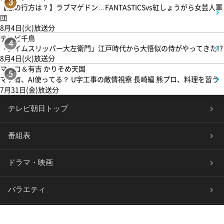
3
【恋の行方は？】ラブマゲドン…FANTASTICSvs紅しょうがら女芸人軍
団
8月4日(火)放送分
テレビ千鳥
4
「タイムスリッパー大左衛門」江戸時代から大悟似の侍がやってきた!?
8月4日(火)放送分
マツコ＆有吉 かりそめ天国
5
マツ有、AI使ってる？ U字工事の敵情視察 長崎編 熊プロ、料理を習う
7月31日(金)放送分
テレビ朝日トップ
番組表
ドラマ・映画
バラエティ
音楽