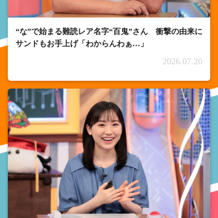
“な”で始まる難読レア名字“百鬼”さん 衝撃の由来に
サンドもお手上げ「わからんわぁ…」
2026.07.20