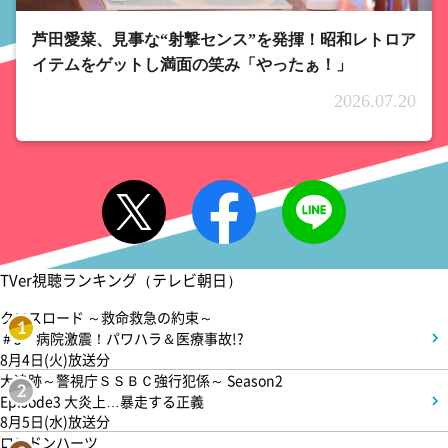
芦田愛菜、見事な“射撃センス”を発揮！昭和レトロア
イテムをゲットし満面の笑み「やったぁ！」
2026.07.20
TVer視聴ランキング（テレビ朝日）
クロスロード ～救命救急の約束～
1
＃5 病院激震！パワハラ＆医療事故!?
8月4日(火)放送分
大追跡～警視庁ＳＳＢＣ強行犯係～ Season2
2
Episode3 大炎上…暴走する正義
8月5日(水)放送分
ロンドンハーツ