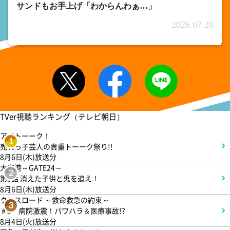
サンドもお手上げ「わからんわぁ…」
2026.07.20
TVer視聴ランキング（テレビ朝日）
アメトーーク！
1
売れっ子芸人の貴重トーーク祭り!!
8月6日(木)放送分
大空港～GATE24～
2
第3話 消えた子供と兎を追え！
8月6日(木)放送分
クロスロード ～救命救急の約束～
3
＃5 病院激震！パワハラ＆医療事故!?
8月4日(火)放送分