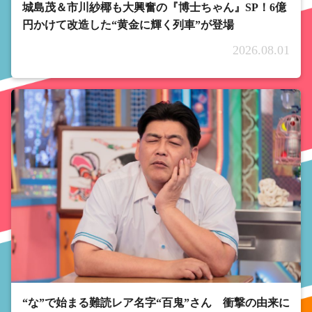
城島茂＆市川紗椰も大興奮の『博士ちゃん』SP！6億
円かけて改造した“黄金に輝く列車”が登場
2026.08.01
“な”で始まる難読レア名字“百鬼”さん 衝撃の由来に