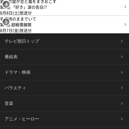
夏色の雲が恋と嵐をまきおこす
4
第5話 「好き」涙の告白!?
8月8日(土)放送分
名探偵のままでいて
5
第4話 超戦慄展開
8月7日(金)放送分
テレビ朝日トップ
番組表
ドラマ・映画
バラエティ
音楽
アニメ・ヒーロー