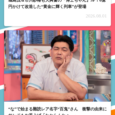
城島茂＆市川紗椰も大興奮の『博士ちゃん』SP！6億
円かけて改造した“黄金に輝く列車”が登場
2026.08.01
“な”で始まる難読レア名字“百鬼”さん 衝撃の由来に