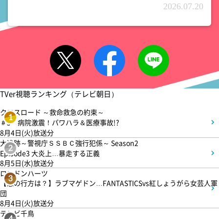
2026.07.20
TVer視聴ランキング（テレビ朝日）
クロスロード ～救命救急の約束～
1
＃5 病院激震！パワハラ＆医療事故!?
8月4日(火)放送分
大追跡～警視庁ＳＳＢＣ強行犯係～ Season2
2
Episode3 大炎上…暴走する正義
8月5日(水)放送分
ロンドンハーツ
3
【恋の行方は？】ラブマゲドン…FANTASTICSvs紅しょうがら女芸人軍
団
8月4日(火)放送分
テレビ千鳥
4