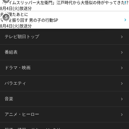
「タイムスリッパー大左衛門」江戸時代から大悟似の侍がやってきた!?
8月4日(火)放送分
夫が寝たあとに
5
ママを振り回す 男の子の行動SP
8月4日(火)放送分
テレビ朝日トップ
番組表
ドラマ・映画
バラエティ
音楽
アニメ・ヒーロー