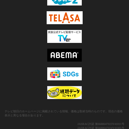
テレビ朝日のホームページに掲載されている情報、価格は取材当時のものです。現在の価格
表示と異なる場合があります。
JASRAC許諾 第6688647023Y41011号
JASRAC許諾 第6688647024Y41005号