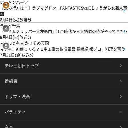
ロンドンハーツ
3
【恋の行方は？】ラブマゲドン…FANTASTICSvs紅しょうがら女芸人軍
団
8月4日(火)放送分
テレビ千鳥
4
「タイムスリッパー大左衛門」江戸時代から大悟似の侍がやってきた!?
8月4日(火)放送分
マツコ＆有吉 かりそめ天国
5
マツ有、AI使ってる？ U字工事の敵情視察 長崎編 熊プロ、料理を習う
7月31日(金)放送分
テレビ朝日トップ
番組表
ドラマ・映画
バラエティ
音楽