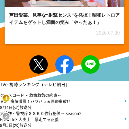
芦田愛菜、見事な“射撃センス”を発揮！昭和レトロア
イテムをゲットし満面の笑み「やったぁ！」
2026.07.20
TVer視聴ランキング（テレビ朝日）
クロスロード ～救命救急の約束～
1
＃5 病院激震！パワハラ＆医療事故!?
8月4日(火)放送分
大追跡～警視庁ＳＳＢＣ強行犯係～ Season2
2
Episode3 大炎上…暴走する正義
8月5日(水)放送分