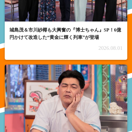
城島茂＆市川紗椰も大興奮の『博士ちゃん』SP！6億
円かけて改造した“黄金に輝く列車”が登場
2026.08.01