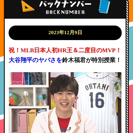
2023年12月9日
祝！MLB日本人初HR王＆二度目のMVP！
大谷翔平のヤバさを
鈴木福君が特別授業！