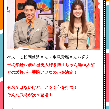
ゲストに松岡修造さん・生見愛瑠さんを迎え
平均年齢12歳の歴史大好き博士ちゃん達14人が
どの武将が一番胸アツなのかを決定！
有名ではないけど、アツく心を打つ！
そんな武将が次々登場！