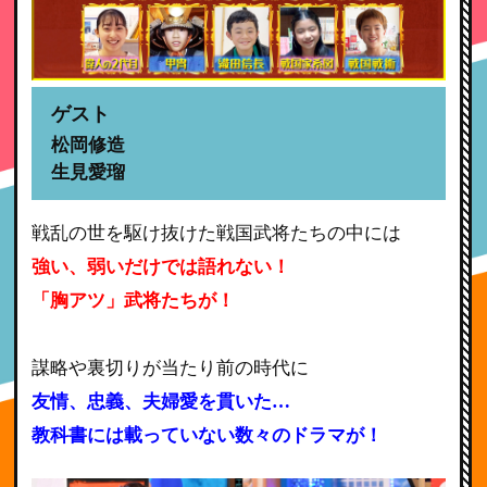
ゲスト
松岡修造
生見愛瑠
戦乱の世を駆け抜けた戦国武将たちの中には
強い、弱いだけでは語れない！
「胸アツ」武将たちが！
謀略や裏切りが当たり前の時代に
友情、忠義、夫婦愛を貫いた…
教科書には載っていない数々のドラマが！