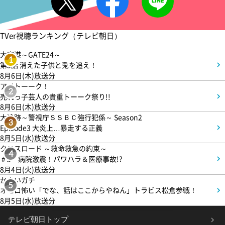
TVer視聴ランキング（テレビ朝日）
大空港～GATE24～
1
第3話 消えた子供と兎を追え！
8月6日(木)放送分
アメトーーク！
2
売れっ子芸人の貴重トーーク祭り!!
8月6日(木)放送分
大追跡～警視庁ＳＳＢＣ強行犯係～ Season2
3
Episode3 大炎上…暴走する正義
8月5日(水)放送分
クロスロード ～救命救急の約束～
4
＃5 病院激震！パワハラ＆医療事故!?
8月4日(火)放送分
かまいガチ
5
オモロ怖い「でな、話はここからやねん」トラビス松倉参戦！
8月5日(水)放送分
テレビ朝日トップ