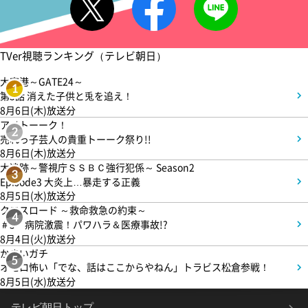
TVer視聴ランキング（テレビ朝日）
大空港～GATE24～
1
第3話 消えた子供と兎を追え！
8月6日(木)放送分
アメトーーク！
2
売れっ子芸人の貴重トーーク祭り!!
8月6日(木)放送分
大追跡～警視庁ＳＳＢＣ強行犯係～ Season2
3
Episode3 大炎上…暴走する正義
8月5日(水)放送分
クロスロード ～救命救急の約束～
4
＃5 病院激震！パワハラ＆医療事故!?
8月4日(火)放送分
かまいガチ
5
オモロ怖い「でな、話はここからやねん」トラビス松倉参戦！
8月5日(水)放送分
テレビ朝日トップ