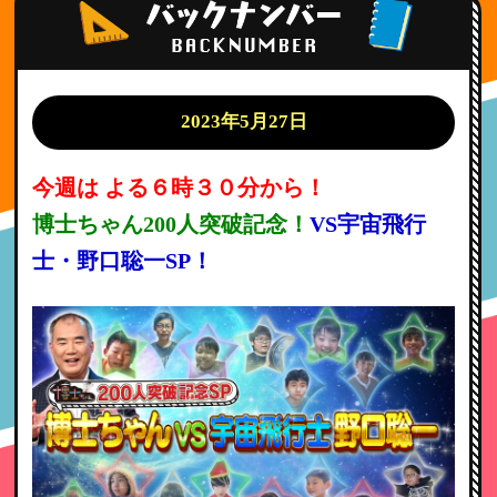
2023年5月27日
今週は よる６時３０分から！
博士ちゃん200人突破記念！
VS宇宙飛行
士・野口聡一SP！