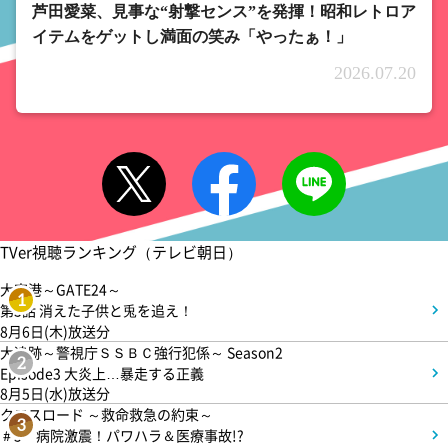
芦田愛菜、見事な“射撃センス”を発揮！昭和レトロア
イテムをゲットし満面の笑み「やったぁ！」
2026.07.20
TVer視聴ランキング（テレビ朝日）
大空港～GATE24～
1
第3話 消えた子供と兎を追え！
8月6日(木)放送分
大追跡～警視庁ＳＳＢＣ強行犯係～ Season2
2
Episode3 大炎上…暴走する正義
8月5日(水)放送分
クロスロード ～救命救急の約束～
3
＃5 病院激震！パワハラ＆医療事故!?