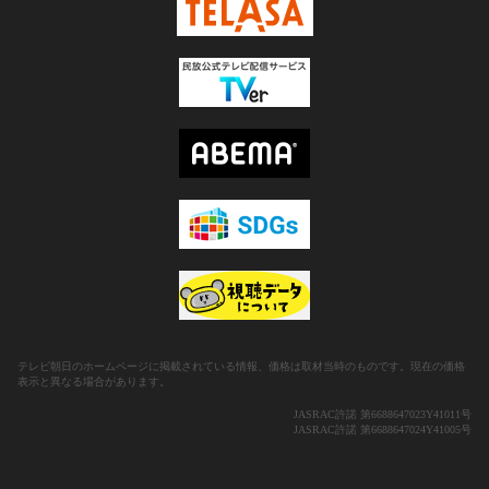
テレビ朝日のホームページに掲載されている情報、価格は取材当時のものです。現在の価格
表示と異なる場合があります。
JASRAC許諾 第6688647023Y41011号
JASRAC許諾 第6688647024Y41005号