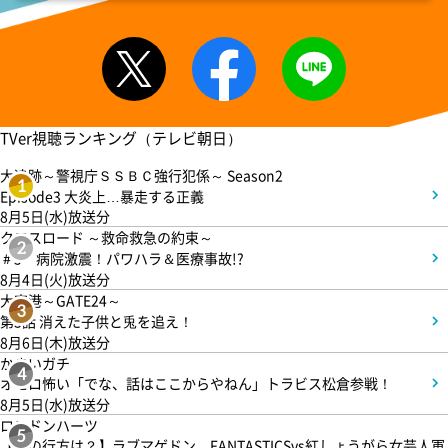
TVer視聴ランキング（テレビ朝日）
大追跡～警視庁ＳＳＢＣ強行犯係～ Season2
1
Episode3 大炎上…暴走する正義
8月5日(水)放送分
クロスロード ～救命救急の約束～
2
＃5 病院激震！パワハラ＆医療事故!?
8月4日(火)放送分
大空港～GATE24～
3
第3話 消えた子供と兎を追え！
8月6日(木)放送分
かまいガチ
4
オモロ怖い「でな、話はここからやねん」トラビス松倉参戦！
8月5日(水)放送分
ロンドンハーツ
5
【恋の行方は？】ラブマゲドン…FANTASTICSvs紅しょうがら女芸人軍