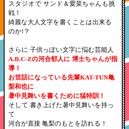
スタジオで サンド＆愛菜ちゃんも挑
戦！
綺麗な大人文字を書くことは出来る
のか!？
さらに 子供っぽい文字に悩む芸能人
A.B.C-Zの河合郁人に 博士ちゃんが指
導！
お世話になっている先輩KAT-TUN亀
梨和也に
暑中見舞いを書くために猛特訓！
そして 書き上げた暑中見舞いを持っ
て
河合が直接 亀梨のもとを訪れる！