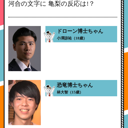
河合の文字に 亀梨の反応は!？
ドローン博士ちゃん
小澤諒祐（18歳）
恐竜博士ちゃん
林大智（15歳）