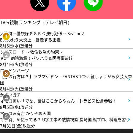
TVer視聴ランキング（テレビ朝日）
大追跡～警視庁ＳＳＢＣ強行犯係～ Season2
1
Episode3 大炎上…暴走する正義
8月5日(水)放送分
クロスロード ～救命救急の約束～
2
＃5 病院激震！パワハラ＆医療事故!?
8月4日(火)放送分
ロンドンハーツ
3
【恋の行方は？】ラブマゲドン…FANTASTICSvs紅しょうがら女芸人軍
団
8月4日(火)放送分
かまいガチ
4
オモロ怖い「でな、話はここからやねん」トラビス松倉参戦！
8月5日(水)放送分
マツコ＆有吉 かりそめ天国
5
マツ有、AI使ってる？ U字工事の敵情視察 長崎編 熊プロ、料理を習う
7月31日(金)放送分