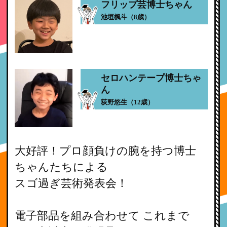
フリップ芸博士ちゃん
池垣楓斗（8歳）
セロハンテープ博士ちゃ
ん
荻野悠生（12歳）
大好評！プロ顔負けの腕を持つ博士
ちゃんたちによる
スゴ過ぎ芸術発表会！
電子部品を組み合わせて これまで