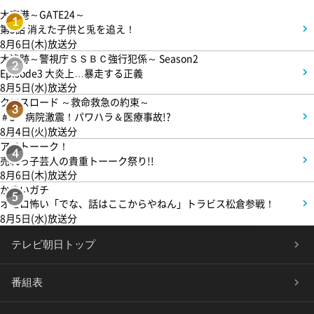
大空港～GATE24～
1
第3話 消えた子供と兎を追え！
8月6日(木)放送分
大追跡～警視庁ＳＳＢＣ強行犯係～ Season2
2
Episode3 大炎上…暴走する正義
8月5日(水)放送分
クロスロード ～救命救急の約束～
3
＃5 病院激震！パワハラ＆医療事故!?
8月4日(火)放送分
アメトーーク！
4
売れっ子芸人の貴重トーーク祭り!!
8月6日(木)放送分
かまいガチ
5
オモロ怖い「でな、話はここからやねん」トラビス松倉参戦！
8月5日(水)放送分
テレビ朝日トップ
番組表