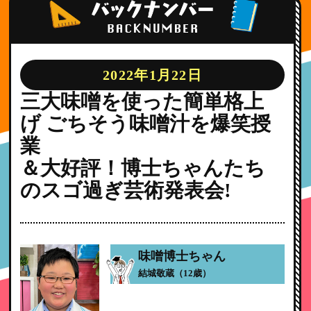
2022年1月22日
三大味噌を使った簡単格上
げ ごちそう味噌汁を爆笑授
業
＆大好評！博士ちゃんたち
のスゴ過ぎ芸術発表会!
味噌博士ちゃん
結城敬蔵（12歳）