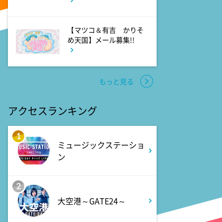
10:52
よる
【マツコ＆有吉 かりそ
め天国】メール募集!!
私の幸福時間
10:56
よる
もっと見る
港時間
アクセスランキング
11:00
よる
熱闘甲子園 涙は、強さにな
1
ミュージックステーショ
る。
ン
11:30
よる
2
夏色の雲が恋と嵐をまきおこ
大空港～GATE24～
す #5