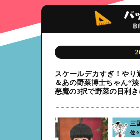
2
スケールデカすぎ！やり
＆あの野菜博士ちゃん“湊
悪魔の3択で野菜の目利き
三
佐々