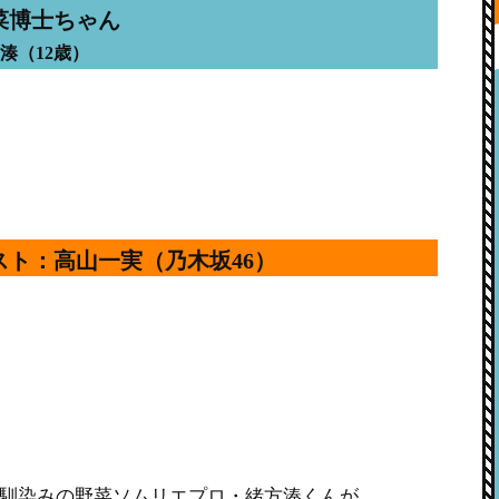
菜博士ちゃん
湊（12歳）
スト：高山一実（乃木坂46）
馴染みの野菜ソムリエプロ・緒方湊くんが