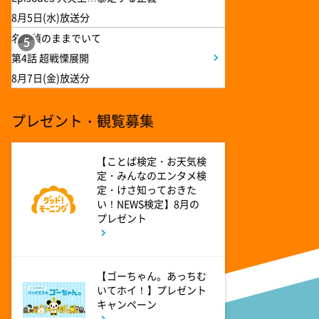
8月5日(水)放送分
6:56
よる
名探偵のままでいて
5
サンド&芦田愛菜の博士ちゃ
第4話 超戦慄展開
ん 伊藤沙莉が初参戦!!目利き
三択バトルSP
8月7日(金)放送分
8:00
プレゼント・観覧募集
よる
池上彰のニュースそうだったの
か!! 池上流映像ショーSP
【ことば検定・お天気検
定・みんなのエンタメ検
定・けさ知っておきた
8:54
よる
い！NEWS検定】8月の
プレゼント
タモリステーション 日本人と
石油 最前線 そもそも石油と
は何なのか!?徹底取材!
【ゴーちゃん。あっちむ
いてホイ！】プレゼント
10:24
よる
キャンペーン
サタデーステーション