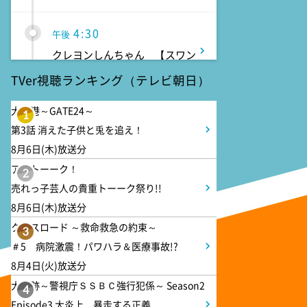
4:30
午後
クレヨンしんちゃん 【スワン
ボート伝説だゾ】
TVer視聴ランキング（テレビ朝日）
5:00
大空港～GATE24～
午後
1
第3話 消えた子供と兎を追え！
ドラえもん 【ウラメシズキ
ン】ほか
8月6日(木)放送分
アメトーーク！
2
5:30
売れっ子芸人の貴重トーーク祭り!!
午後
8月6日(木)放送分
ANNスーパーJチャンネル
クロスロード ～救命救急の約束～
3
＃5 病院激震！パワハラ＆医療事故!?
6:00
よる
8月4日(火)放送分
人生の楽園 夏の1時間!ふるさ
大追跡～警視庁ＳＳＢＣ強行犯係～ Season2
と大好きスペシャル
4
Episode3 大炎上…暴走する正義