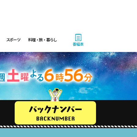
5:20
あさ
日本のチカラ
5:50
あさ
スポーツ
料理・旅・暮らし
番組表
ANNニュース
6:00
あさ
グッド!モーニング
8:00
あさ
朝だ!生です旅サラダ 坂本昌
行が思い出の地・静岡県で極上
旅&世界遺産特集!
9:30
午前