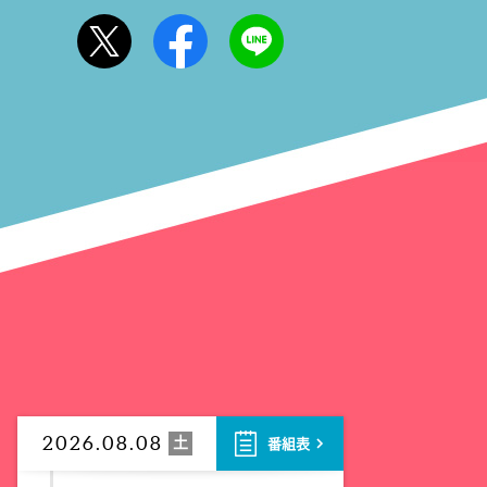
1泊家族 傑作選 100年前に
タイプスリップ!?昭和大正の暮
らしをする衝撃家族
9:55
午前
しあわせのたね。
10:00
午前
題名のない音楽会「背筋も凍
る!恐怖を感じる音楽会」
10:30
午前
買いドキ!生放送ショッピン
グ 期間限定商品を手にする大
チャンス!お見逃しなく!
土
2026.08.08
番組表