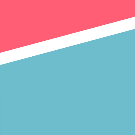
2:00
深夜
「きみを愛する気はない」と言
った次期公爵様がなぜか溺愛し
てきます #6
2:30
深夜
花織さんは転生しても喧嘩がし
たい【ANiMAZiNG!!!】 #5
3:00
深夜
上田ちゃんネル 楽屋トークを
覗き見!芸人たちの座持ちがい
い話
3:30
深夜
テラサってる? EXOシウミン