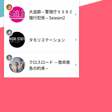
0:00
深夜
3
大追跡～警視庁ＳＳＢＣ
天幕のジャードゥーガル
強行犯係～Season2
#7【イマニメーション】
4
0:30
深夜
タモリステーション
テレ朝サマフェス音楽LIVEダイ
ジェスト
5
1:00
クロスロード ～救命救
深夜
急の約束～
タイムトラベルダディ #2
ダイアン津田ドラマ初主演作
品 脚本:上田誠
1:30
深夜
ワールドプロレスリング