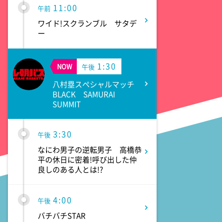
11:00
午前
ワイド!スクランブル サタデ
ー
1:30
NOW
午後
八村塁スペシャルマッチ
BLACK SAMURAI
SUMMIT
3:30
午後
なにわ男子の逆転男子 高橋恭
平の休日に密着!呼び出した仲
良しのある人とは!?
4:00
午後
バチバチSTAR