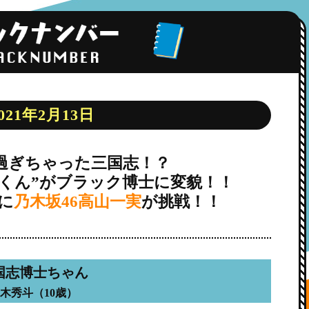
021年2月13日
過ぎちゃった三国志！？
くん”がブラック博士に変貌！！
に
乃木坂46高山一実
が挑戦！！
国志博士ちゃん
木秀斗（10歳）