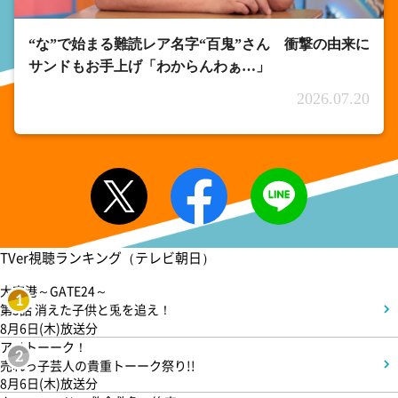
“な”で始まる難読レア名字“百鬼”さん 衝撃の由来に
サンドもお手上げ「わからんわぁ…」
2026.07.20
TVer視聴ランキング（テレビ朝日）
大空港～GATE24～
1
第3話 消えた子供と兎を追え！
8月6日(木)放送分
アメトーーク！
2
売れっ子芸人の貴重トーーク祭り!!
8月6日(木)放送分