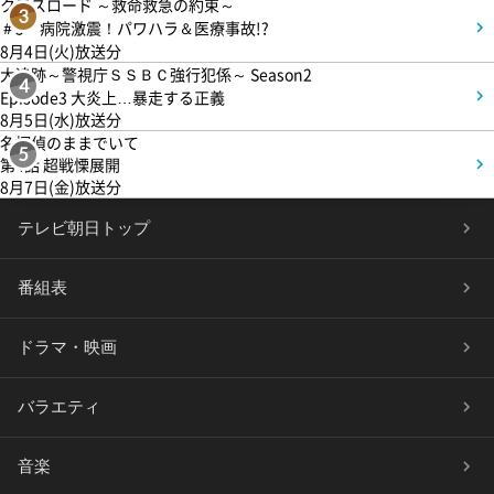
クロスロード ～救命救急の約束～
3
＃5 病院激震！パワハラ＆医療事故!?
8月4日(火)放送分
大追跡～警視庁ＳＳＢＣ強行犯係～ Season2
4
Episode3 大炎上…暴走する正義
8月5日(水)放送分
名探偵のままでいて
5
第4話 超戦慄展開
8月7日(金)放送分
テレビ朝日トップ
番組表
ドラマ・映画
バラエティ
音楽