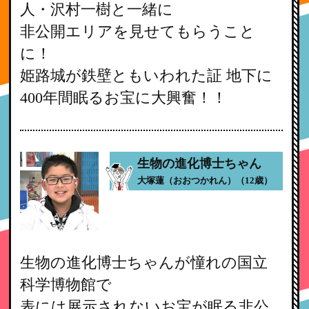
人・沢村一樹と一緒に
非公開エリアを見せてもらうこと
に！
姫路城が鉄壁ともいわれた証 地下に
400年間眠るお宝に大興奮！！
生物の進化博士ちゃん
大塚蓮（おおつかれん）（12歳）
生物の進化博士ちゃんが憧れの国立
科学博物館で
表には展示されないお宝が眠る非公