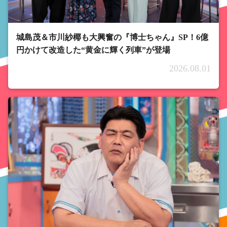
城島茂＆市川紗椰も大興奮の『博士ちゃん』SP！6億
円かけて改造した“黄金に輝く列車”が登場
2026.08.01