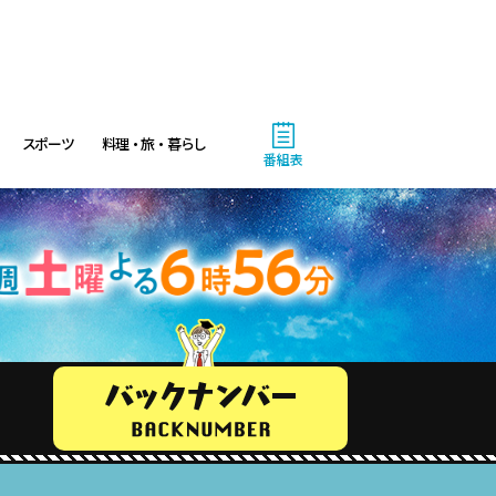
5:00
午後
ドラえもん 【ウラメシズキ
ン】ほか
スポーツ
料理・旅・暮らし
5:30
午後
番組表
ANNスーパーJチャンネル
6:00
よる
人生の楽園 夏の1時間!ふるさ
と大好きスペシャル
6:56
よる
サンド&芦田愛菜の博士ちゃ
ん 伊藤沙莉が初参戦!!目利き
三択バトルSP