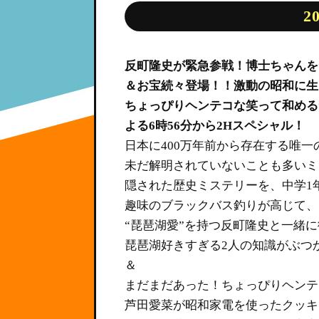
2
反町隆史が緊急参戦！博士ちゃんを
＆お宝続々登場！！激動の昭和に生
ちょっぴりヘンテコな笑って和める
よる6時56分から2Hスペシャル！
日本に400万年前から存在する唯一
未だ解明されていないことも多いミ
隠された歴史ミステリーを、中学1
趣味のブラックバス釣りが高じて、
“琵琶湖愛”を持つ反町隆史と一緒
琵琶湖好きすぎる2人の知識がぶつ
＆
まだまだあった！ちょっぴりヘンテ
芦田愛菜が昭和家電を使ったクッキ