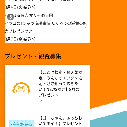
8月4日(火)放送分
2:30
深夜
マツコ＆有吉 かりそめ天国
5
花織さんは転生しても喧嘩がし
マツコのTシャツ洗濯事情 たくろうの滋賀の魅
たい【ANiMAZiNG!!!】 #5
力プレゼンツアー
8月7日(金)放送分
3:00
深夜
上田ちゃんネル 楽屋トークを
プレゼント・観覧募集
覗き見!芸人たちの座持ちがい
い話
【ことば検定・お天気検
定・みんなのエンタメ検
3:30
深夜
定・けさ知っておきた
テラサってる? EXOシウミン
い！NEWS検定】8月の
主演『ホ食堂～時空を超えた恋
プレゼント
のシェフ』第1話・前編
【ゴーちゃん。あっちむ
いてホイ！】プレゼント