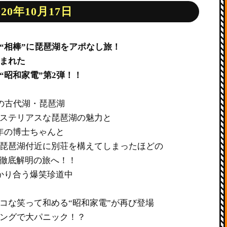
020年10月17日
“相棒”に琵琶湖をアポなし旅！
まれた
“昭和家電”第2弾！！
の古代湖・琵琶湖
ステリアスな琵琶湖の魅力と
年の博士ちゃんと
琵琶湖付近に別荘を構えてしまったほどの
に徹底解明の旅へ！！
かり合う爆笑珍道中
コな笑って和める“昭和家電”が再び登場
ングで大パニック！？