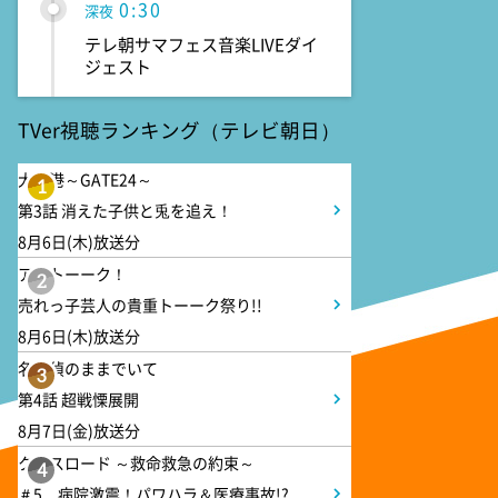
0:30
深夜
テレ朝サマフェス音楽LIVEダイ
ジェスト
TVer視聴ランキング（テレビ朝日）
1:00
深夜
タイムトラベルダディ #2
大空港～GATE24～
1
ダイアン津田ドラマ初主演作
第3話 消えた子供と兎を追え！
品 脚本:上田誠
8月6日(木)放送分
アメトーーク！
1:30
2
深夜
売れっ子芸人の貴重トーーク祭り!!
ワールドプロレスリング
8月6日(木)放送分
名探偵のままでいて
3
2:00
深夜
第4話 超戦慄展開
「きみを愛する気はない」と言
8月7日(金)放送分
った次期公爵様がなぜか溺愛し
クロスロード ～救命救急の約束～
てきます #6
4
＃5 病院激震！パワハラ＆医療事故!?