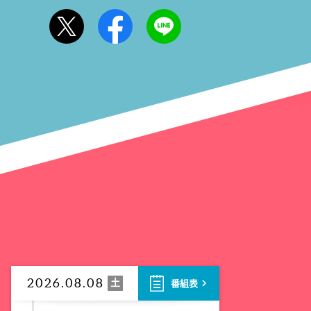
8:00
よる
池上彰のニュースそうだったの
か!! 池上流映像ショーSP
8:54
よる
タモリステーション 日本人と
石油 最前線 そもそも石油と
は何なのか!?徹底取材!
10:24
よる
サタデーステーション
10:52
よる
私の幸福時間
土
2026.08.08
番組表