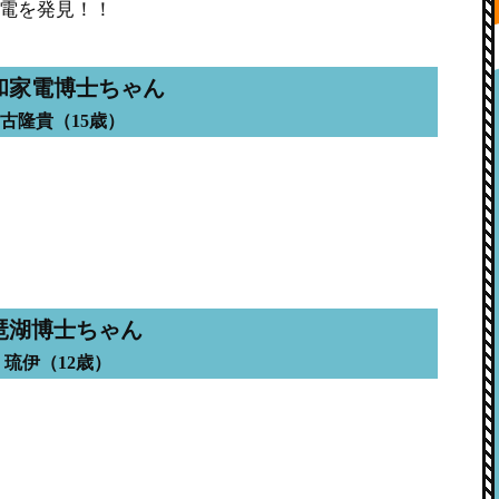
電を発見！！
和家電博士ちゃん
古隆貴（15歳）
琶湖博士ちゃん
 琉伊（12歳）