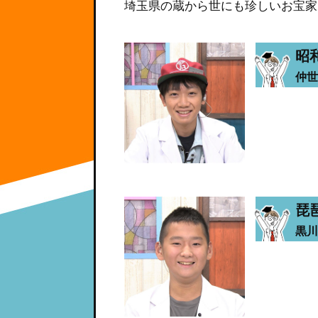
埼玉県の蔵から世にも珍しいお宝家
昭
仲世
琵
黒川