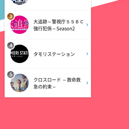
3
大追跡～警視庁ＳＳＢＣ
強行犯係～Season2
4
タモリステーション
5
クロスロード ～救命救
急の約束～