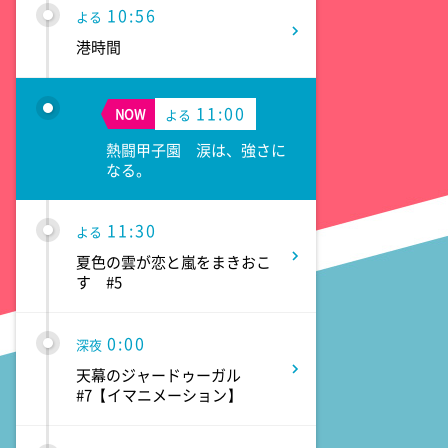
10:56
よる
港時間
11:00
NOW
よる
熱闘甲子園 涙は、強さに
なる。
11:30
よる
夏色の雲が恋と嵐をまきおこ
す #5
0:00
深夜
天幕のジャードゥーガル
#7【イマニメーション】