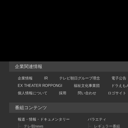
企業関連情報
企業情報
IR
テレビ朝日グループ理念
電子公告
EX THEATER ROPPONGI
福祉文化事業団
ドラえも
個人情報について
採用
問い合わせ
ロゴサイト
番組コンテンツ
報道・情報・ドキュメンタリー
バラエティ
テレ朝news
レギュラー番組