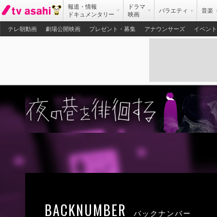
報道・情報
ドラマ
バラエティ
音楽
ドキュメンタリー
映画
テレ朝動画
劇場公開映画
プレゼント・募集
アナウンサーズ
イベント
BACKNUMBER
バックナンバー