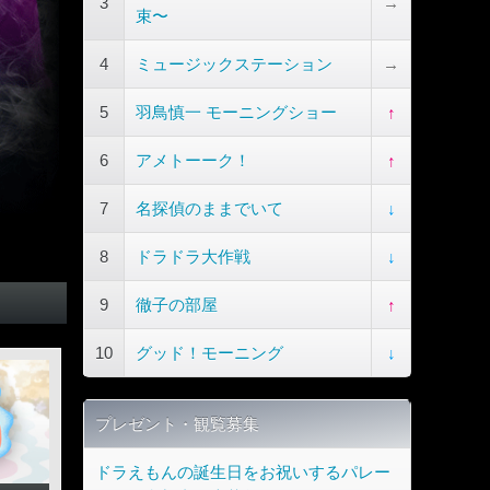
3
→
束〜
4
ミュージックステーション
→
5
羽鳥慎一 モーニングショー
↑
6
アメトーーク！
↑
7
名探偵のままでいて
↓
8
ドラドラ大作戦
↓
9
徹子の部屋
↑
10
グッド！モーニング
↓
プレゼント・観覧募集
ドラえもんの誕生日をお祝いするパレー