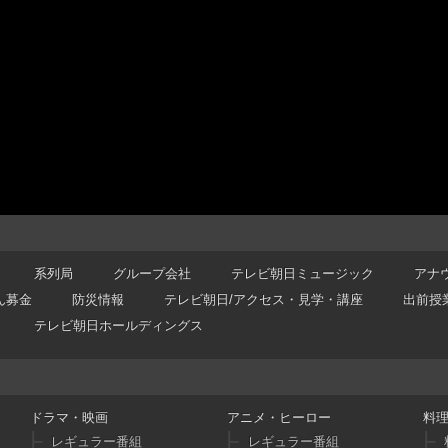
系列局
グループ会社
テレビ朝日ミュージック
アナ
ん募金
防災情報
テレビ朝日/アクセス・見学・講座
出前授
テレビ朝日ホールディングス
ドラマ・映画
アニメ・ヒーロー
料
レギュラー番組
レギュラー番組