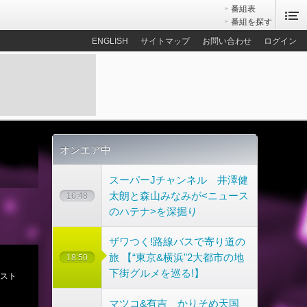
番組表
番組を探す
ENGLISH
サイトマップ
お問い合わせ
ログイン
オンエア中
スーパーJチャンネル 井澤健
太朗と森山みなみが<ニュース
16:48
のハテナ>を深掘り
ザワつく!路線バスで寄り道の
旅 【“東京&横浜"2大都市の地
18:50
下街グルメを巡る!】
マツコ&有吉 かりそめ天国