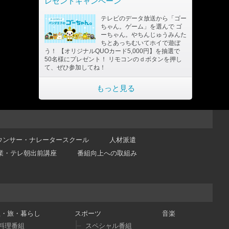
レゼントキャンペーン
テレビのデータ放送から「ゴー
ちゃん。ゲーム」を選んで ゴ
ーちゃん。やちんじゅうみんた
ちとあっちむいてホイで遊ぼ
う！ 【オリジナルQUOカード5,000円】を抽選で
50名様にプレゼント！ リモコンのｄボタンを押し
て、ぜひ参加してね！
もっと見る
ウンサー・ナレータースクール
人材派遣
業・テレ朝出前講座
番組向上への取組み
理・旅・暮らし
スポーツ
音楽
料理番組
スペシャル番組