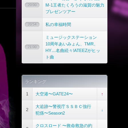
M-1王者たくろうの滋賀の魅力
20:00
プレゼンツアー
私の幸福時間
20:54
ミュージックステーション
10周年あいみょん、TMR、
21:00
HY…名曲続々!ATEEZがヒッ
ト曲
ランキング
1
大空港〜GATE24〜
↑
大追跡〜警視庁ＳＳＢＣ強行
2
↓
犯係〜Season2
クロスロード 〜救命救急の約