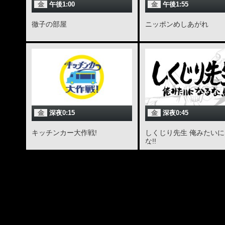
金
午後1:00
金
午後1:55
徹子の部屋
ニッポンめしあがれ
金
深夜0:15
金
深夜0:45
キッチンカー大作戦!
しくじり先生 俺みたい
な!!