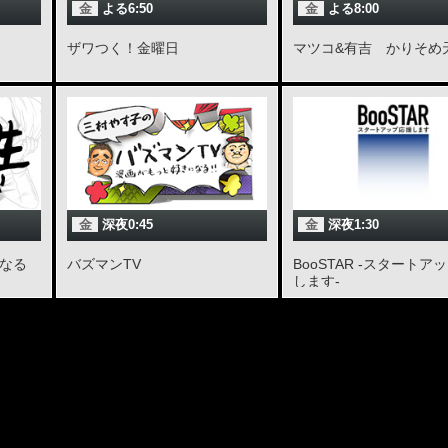
金
よる6:50
金
よる8:00
ザワつく！金曜日
マツコ&有吉 かりそめ
金
深夜0:45
金
深夜1:30
になる
バズマンTV
BooSTAR -スタートア
します-