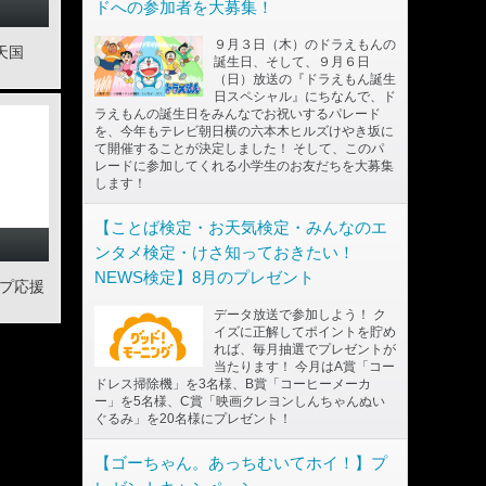
ドへの参加者を大募集！
９月３日（木）のドラえもんの
天国
誕生日、そして、９月６日
（日）放送の『ドラえもん誕生
日スペシャル』にちなんで、ド
ラえもんの誕生日をみんなでお祝いするパレード
を、今年もテレビ朝日横の六本木ヒルズけやき坂に
て開催することが決定しました！ そして、このパ
レードに参加してくれる小学生のお友だちを大募集
します！
【ことば検定・お天気検定・みんなのエ
ンタメ検定・けさ知っておきたい！
NEWS検定】8月のプレゼント
ップ応援
データ放送で参加しよう！ ク
イズに正解してポイントを貯め
れば、毎月抽選でプレゼントが
当たります！ 今月はA賞「コー
ドレス掃除機」を3名様、B賞「コーヒーメーカ
ー」を5名様、C賞「映画クレヨンしんちゃんぬい
ぐるみ」を20名様にプレゼント！
【ゴーちゃん。あっちむいてホイ！】プ