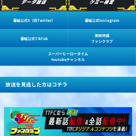
番組公式X（旧Twitter）
番組公式Instagram
東映特撮
番組公式TikTok
ファンクラブ
スーパーヒーロータイム
Youtubeチャンネル
放送を見逃した方はコチラ