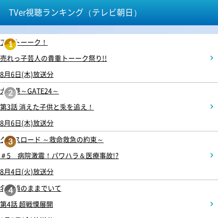
TVer視聴ランキング（テレビ朝日）
アメトーーク！
1
売れっ子芸人の貴重トーーク祭り!!
8月6日(木)放送分
大空港～GATE24～
2
第3話 消えた子供と兎を追え！
8月6日(木)放送分
クロスロード ～救命救急の約束～
3
＃5 病院激震！パワハラ＆医療事故!?
8月4日(火)放送分
名探偵のままでいて
4
第4話 超戦慄展開