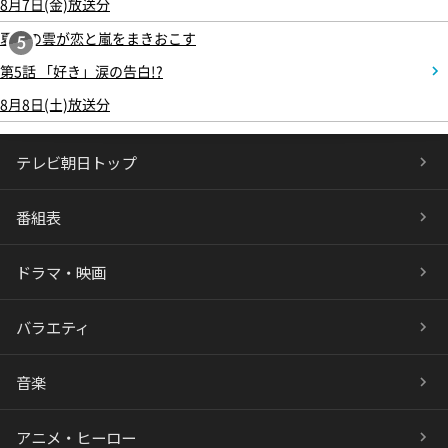
8月7日(金)放送分
夏色の雲が恋と嵐をまきおこす
5
第5話 「好き」涙の告白!?
8月8日(土)放送分
テレビ朝日トップ
番組表
ドラマ・映画
バラエティ
音楽
アニメ・ヒーロー