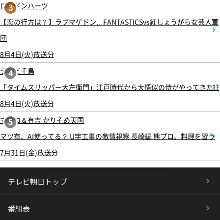
ロンドンハーツ
3
【恋の行方は？】ラブマゲドン…FANTASTICSvs紅しょうがら女芸人軍
団
8月4日(火)放送分
テレビ千鳥
4
「タイムスリッパー大左衛門」江戸時代から大悟似の侍がやってきた!?
8月4日(火)放送分
マツコ＆有吉 かりそめ天国
5
マツ有、AI使ってる？ U字工事の敵情視察 長崎編 熊プロ、料理を習う
7月31日(金)放送分
テレビ朝日トップ
番組表