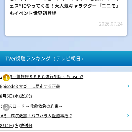
ェス”にやってくる！大人気キャラクター「ニニモ」
もイベント世界初登場
2026.07.24
TVer視聴ランキング（テレビ朝日）
大追跡～警視庁ＳＳＢＣ強行犯係～ Season2
1
Episode3 大炎上…暴走する正義
8月5日(水)放送分
クロスロード ～救命救急の約束～
2
＃5 病院激震！パワハラ＆医療事故!?
8月4日(火)放送分