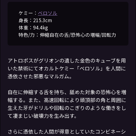
ケミー：
ベロソル
身長：215.3cm
体重：94.4kg
特色/力：伸縮自在の舌/恐怖心の増幅/回転力
アトロポスがグリオンの遺した金色のキューブを用
いた禁術にてオカルトケミー「ベロソル」を人間に
憑依させた邪悪なマルガム。
自在に伸縮する舌を持ち、舐めた対象の恐怖心を増
幅する。また、高速回転により頭頂部の角と周囲に
生えた牙がドリルや回転のこぎりのような働きをし
て凄まじい破壊力を生み出す。
さらに憑依した人間が得意としていたコンビネーシ