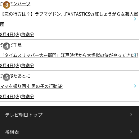
ロンドンハーツ
3
【恋の行方は？】ラブマゲドン…FANTASTICSvs紅しょうがら女芸人軍
団
8月4日(火)放送分
テレビ千鳥
4
「タイムスリッパー大左衛門」江戸時代から大悟似の侍がやってきた!?
8月4日(火)放送分
夫が寝たあとに
5
ママを振り回す 男の子の行動SP
8月4日(火)放送分
テレビ朝日トップ
番組表