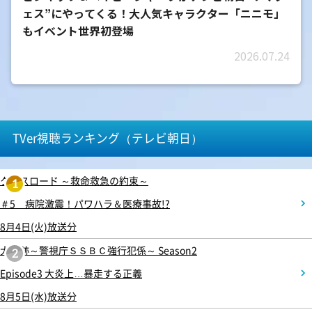
ェス”にやってくる！大人気キャラクター「ニニモ」
もイベント世界初登場
2026.07.24
TVer視聴ランキング（テレビ朝日）
クロスロード ～救命救急の約束～
1
＃5 病院激震！パワハラ＆医療事故!?
8月4日(火)放送分
大追跡～警視庁ＳＳＢＣ強行犯係～ Season2
2
Episode3 大炎上…暴走する正義
8月5日(水)放送分