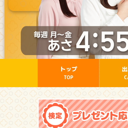
トップ
出
TOP
C