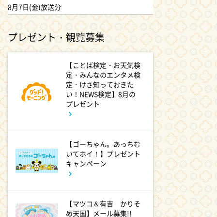
品 脚本:上田誠
8月7日(金)放送分
1:30
プレゼント・観覧募集
深夜
ワールドプロレスリング
【ことば検定・お天気検
定・みんなのエンタメ検
2:00
深夜
定・けさ知っておきた
い！NEWS検定】8月の
「きみを愛する気はない」と言
プレゼント
った次期公爵様がなぜか溺愛し
てきます #6
2:30
【ゴーちゃん。あっちむ
深夜
いてホイ！】プレゼント
花織さんは転生しても喧嘩がし
キャンペーン
たい【ANiMAZiNG!!!】 #5
3:00
深夜
【マツコ＆有吉 かりそ
め天国】メール募集!!
上田ちゃんネル 楽屋トークを