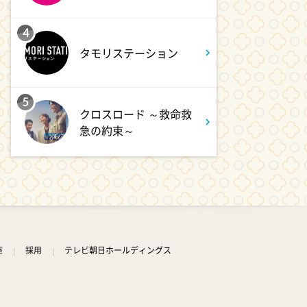
4
タモリステーション
5
クロスロード ～救命救
急の約束～
座
採用
テレビ朝日ホールディングス