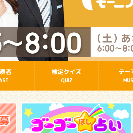
演者
検定クイズ
テー
AST
QUIZ
MUS