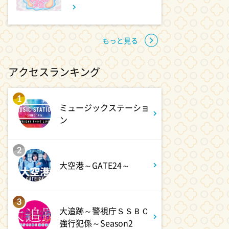
覗き見!芸人たちの座持ちがい
い話
もっと見る
3:30
深夜
テラサってる? EXOシウミン
アクセスランキング
主演『ホ食堂～時空を超えた恋
のシェフ』第1話・前編
1
ミュージックステーショ
ン
2
大空港～GATE24～
3
大追跡～警視庁ＳＳＢＣ
強行犯係～Season2