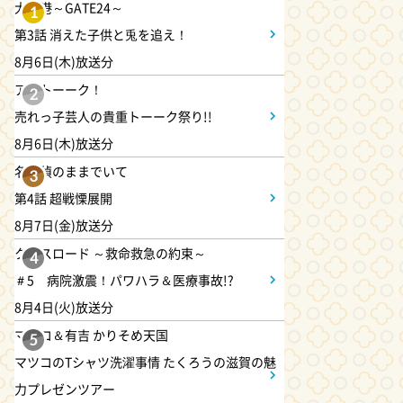
大空港～GATE24～
1
第3話 消えた子供と兎を追え！
11:30
よる
8月6日(木)放送分
夏色の雲が恋と嵐をまきおこ
アメトーーク！
す #5
2
売れっ子芸人の貴重トーーク祭り!!
8月6日(木)放送分
0:00
深夜
名探偵のままでいて
天幕のジャードゥーガル
3
#7【イマニメーション】
第4話 超戦慄展開
8月7日(金)放送分
0:30
深夜
クロスロード ～救命救急の約束～
4
テレ朝サマフェス音楽LIVEダイ
＃5 病院激震！パワハラ＆医療事故!?
ジェスト
8月4日(火)放送分
マツコ＆有吉 かりそめ天国
5
1:00
深夜
マツコのTシャツ洗濯事情 たくろうの滋賀の魅
タイムトラベルダディ #2
力プレゼンツアー
ダイアン津田ドラマ初主演作