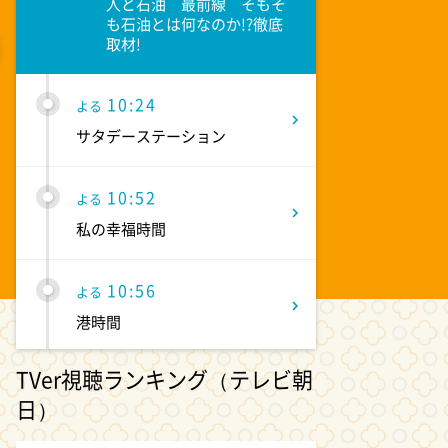
人と石油 最前線 そもそ
も石油とは何なのか!?徹底
取材!
10:24
26/08/08 13:02:00
2026/08/08 13:01:0
よる
高速寸断、鉄道不通で物流停滞 東京な
令和8年8月8
サタデーステーション
どへの配送に遅れ 熊本地震
市で“888”イ
り8並び
10:52
よる
私の幸福時間
10:56
よる
港時間
TVer視聴ランキング（テレビ朝
11:00
よる
日）
熱闘甲子園 涙は、強さにな
る。