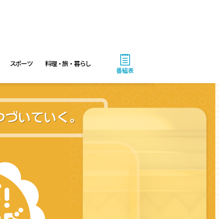
10:30
午前
買いドキ!生放送ショッピン
グ 期間限定商品を手にする大
チャンス!お見逃しなく!
スポーツ
料理・旅・暮らし
番組表
11:00
午前
ワイド!スクランブル サタデ
ー
1:30
午後
八村塁スペシャルマッチ
BLACK SAMURAI SUMMIT
3:30
午後
なにわ男子の逆転男子 高橋恭
平の休日に密着!呼び出した仲