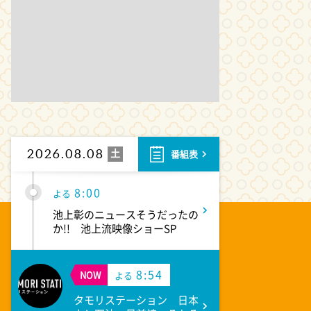
6:00
よる
人生の楽園 夏の1時間!ふるさ
と大好きスペシャル
6:56
よる
サンド&芦田愛菜の博士ちゃ
ん 伊藤沙莉が初参戦!!目利き
三択バトルSP
土
2026.08.08
番組表
8:00
よる
池上彰のニュースそうだったの
か!! 池上流映像ショーSP
8:54
NOW
よる
タモリステーション 日本