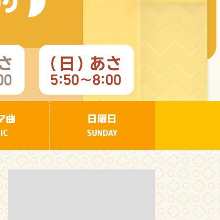
良しのある人とは!?
4:00
午後
バチバチSTAR
4:30
午後
クレヨンしんちゃん 【スワン
ボート伝説だゾ】
マ曲
日曜日
IC
SUNDAY
5:00
午後
ドラえもん 【ウラメシズキ
ン】ほか
5:30
午後
ANNスーパーJチャンネル