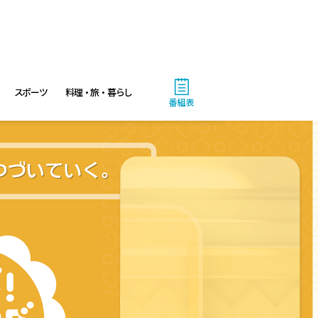
4:00
あさ
おはよう!時代劇 暴れん坊将
軍9 #18
スポーツ
料理・旅・暮らし
番組表
4:55
あさ
グッド!モーニング
8:00
あさ
羽鳥慎一モーニングショー
9:55
午前
有働由美子の健康案内人! 夏
こそ気をつけたい腰痛!ぎっく
り腰の予防&対策