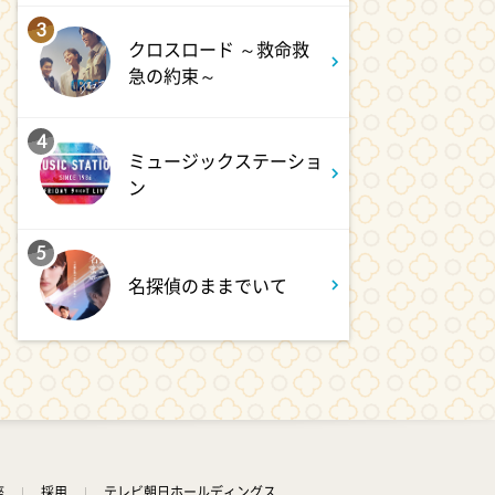
3
クロスロード ～救命救
急の約束～
4
ミュージックステーショ
ン
5
名探偵のままでいて
座
採用
テレビ朝日ホールディングス