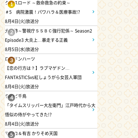
クロスロード ～救命救急の約束～
1
＃5 病院激震！パワハラ＆医療事故!?
11:40
よる
8月4日(火)放送分
And One
大追跡～警視庁ＳＳＢＣ強行犯係～ Season2
2
Episode3 大炎上…暴走する正義
11:45
よる
8月5日(水)放送分
アメトーーク! CLUB配信で見
ロンドンハーツ
られる懐かし回&傑作回
3
【恋の行方は？】ラブマゲドン…
FANTASTICSvs紅しょうがら女芸人軍団
0:45
深夜
8月4日(火)放送分
見取り図じゃん 【1人で見
て】小声の会…アノ人が退場で
テレビ千鳥
4
す
「タイムスリッパー大左衛門」江戸時代から大
悟似の侍がやってきた!?
1:15
深夜
8月4日(火)放送分
あざとくて何が悪いの? 令和
マツコ＆有吉 かりそめ天国
最新!男女の出会いの場「相席
5