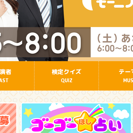
演者
検定クイズ
テー
AST
QUIZ
MUS