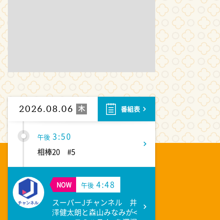
ANNニュース
1:55
午後
大空港～GATE24～ #2
2:53
午後
科捜研の女11 #10
木
2026.08.06
番組表
3:50
午後
相棒20 #5
4:48
NOW
午後
スーパーJチャンネル 井
澤健太朗と森山みなみが<