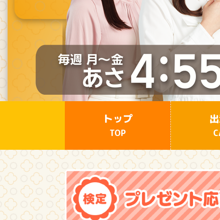
トップ
出
TOP
C