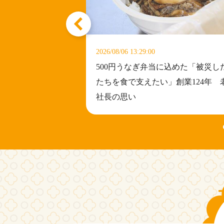
0
2026/08/06 12:56:54
弁当に込めた「被災した人
重岡大毅に田中みな実が美容
たい」創業124年 老舗
元のシワが…」 原菜乃華はA
達づくり