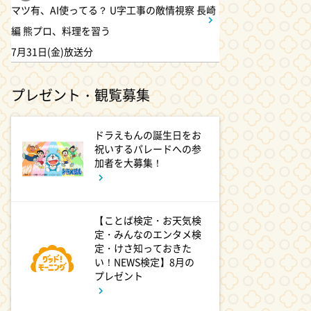
ラウンジ」に潜入調査!
マツ有、AI使ってる？ U字工事の敵情視察 長崎
編 熊プロ、料理を習う
1:50
7月31日(金)放送分
深夜
テレ朝サマフェスナビ
プレゼント・観覧募集
1:52
深夜
ドラえもんの誕生日をお
全力坂
祝いするパレードへの参
加者を大募集！
1:57
深夜
FRUITS ZIPPERのNEW
KAWAIIってしてよ?
【ことば検定・お天気検
定・みんなのエンタメ検
定・けさ知っておきた
2:27
深夜
い！NEWS検定】8月の
プレゼント
サクラミーツ 【強烈キャラ登
場】コロチキコント&オンリー
ワンミーツ完結編!!