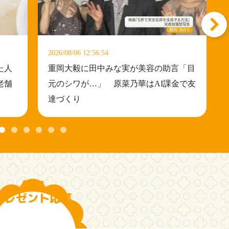
2026/08/06 12:52:56
の助言「目
SixTONES・田中樹 コスメアンバサダ
I課金で友
ー就任 “いい男の休日”明かす
検定
プレゼント応募