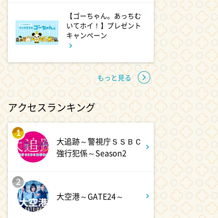
【ゴーちゃん。あっちむ
いてホイ！】プレゼント
2:52
深夜
キャンペーン
EBiDAN熱中!朝までBUDDiiS
3:17
深夜
もっと見る
ドンデコルテ銀次と弱者たちの
鍋会 傑作選
アクセスランキング
3:37
深夜
1
大追跡～警視庁ＳＳＢＣ
バスケW杯まであと1年 あの
強行犯係～Season2
歓喜をもう一度
3:45
2
深夜
大空港～GATE24～
ショッピングなう