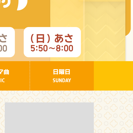
10:10
午前
じゅん散歩
10:40
午前
大下容子ワイド!スクランブル
1:00
午後
マ曲
日曜日
徹子の部屋 高橋文哉
IC
SUNDAY
1:30
午後
DAIGOも台所 ～きょうの献
立 何にする?～ 今日はハム
の日!ごちそうに変身
1:45
午後