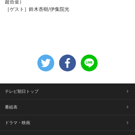
超合金）
［ゲスト］鈴木杏樹/伊集院光
テレビ朝日トップ
番組表
ドラマ・映画