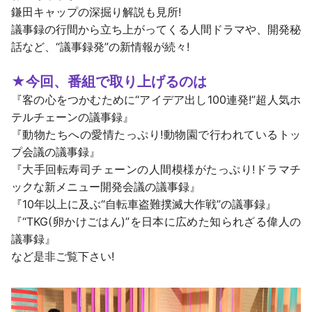
鎌田キャップの深掘り解説も見所!
議事録の行間から立ち上がってくる人間ドラマや、開発秘
話など、“議事録発”の新情報が続々!
★今回、番組で取り上げるのは
『客の心をつかむために“アイデア出し100連発!”超人気ホ
テルチェーンの議事録』
『動物たちへの愛情たっぷり!動物園で行われているトッ
プ会議の議事録』
『大手回転寿司チェーンの人間模様がたっぷり!ドラマチ
ックな新メニュー開発会議の議事録』
『10年以上に及ぶ“自転車盗難撲滅大作戦”の議事録』
『“TKG(卵かけごはん)”を日本に広めた知られざる偉人の
議事録』
など是非ご覧下さい!