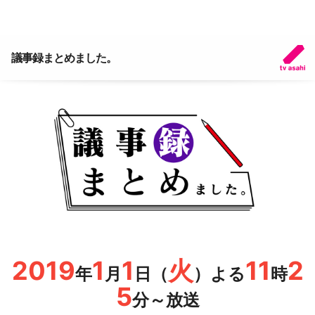
議事録まとめました。
2019
1
1
火
11
2
年
月
日（
）よる
時
5
分～放送