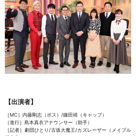
【出演者】
［MC］内藤剛志（ボス）/鎌田靖（キャップ）
［進行］島本真衣アナウンサー（助手）
［記者］劇団ひとり/古坂大魔王/カズレーザー（メイプル