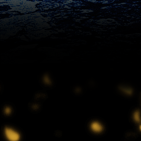
キッチンカー大作戦!
1:15
深夜
バズマンTV
1:45
深夜
ラブ!!Jリーグ
2:00
深夜
M:ZINE
2:20
深夜
テレ朝サマフェスナビ
2:22
深夜