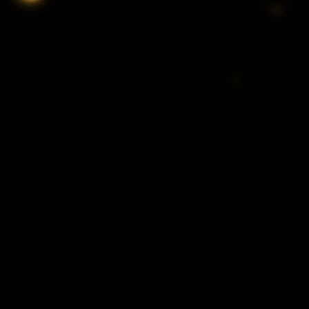
全力!アオハル応援団
2:52
深夜
新日ちゃんぴおん! 天山広吉
クリニックでお悩み解決!
3:17
深夜
イベレコ
3:30
深夜
秘湯ロマン