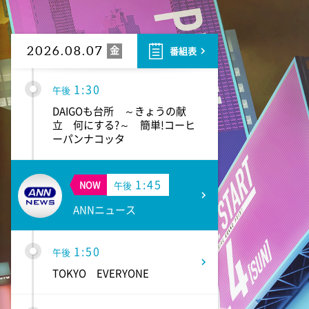
1:00
午後
徹子の部屋 追悼・寿美花代さ
ん
金
2026.08.07
番組表
1:30
午後
DAIGOも台所 ～きょうの献
立 何にする?～ 簡単!コーヒ
ーパンナコッタ
1:45
NOW
午後
ANNニュース
1:50
午後
TOKYO EVERYONE