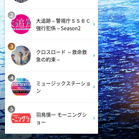
9:54
よる
2
大追跡～警視庁ＳＳＢＣ
報道ステーション
強行犯係～Season2
11:10
よる
3
熱闘甲子園 涙は、強さにな
クロスロード ～救命救
る。
急の約束～
11:40
よる
4
ミュージックステーショ
気づきの扉
ン
11:45
よる
5
名探偵のままでいて #4
羽鳥慎一 モーニングシ
ョー
0:45
深夜