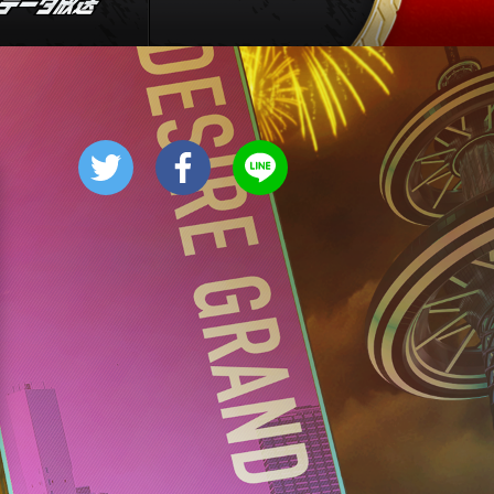
8:00
あさ
羽鳥慎一モーニングショー
9:55
午前
有働由美子の健康案内人! 夏
こそ気をつけたい腰痛!ぎっく
り腰の予防&対策
10:10
午前
じゅん散歩
10:40
午前
大下容子ワイド!スクランブル