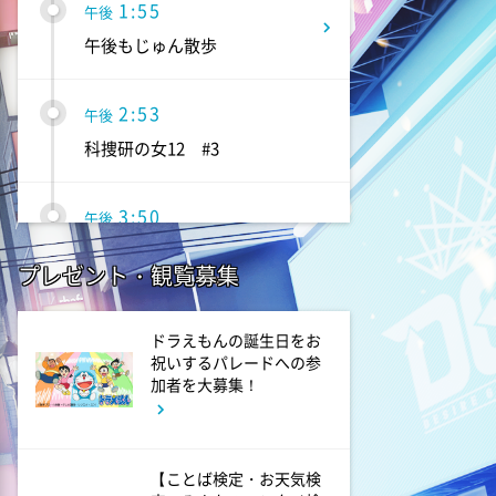
1:55
午後
午後もじゅん散歩
2:53
午後
科捜研の女12 #3
3:50
午後
相棒16 #11
プレゼント・観覧募集
4:48
午後
ドラえもんの誕生日をお
スーパーJチャンネル 井澤健
祝いするパレードへの参
太朗と森山みなみが<ニュース
加者を大募集！
のハテナ>を深掘り
6:50
よる
【ことば検定・お天気検