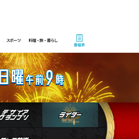
スポーツ
料理・旅・暮らし
番組表
4:00
あさ
おはよう!時代劇 暴れん坊将
人物
デザイアグランプリ
ライダー
軍9 #19
4:55
ストブログ
データ放送
あさ
グッド!モーニング