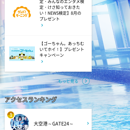
ザワつく!路線バスで寄り道の
定・みんなのエンタメ検
旅 【“東京&横浜"2大都市の地
定・けさ知っておきた
下街グルメを巡る!】
い！NEWS検定】8月の
プレゼント
8:00
よる
マツコ&有吉 かりそめ天国
【ゴーちゃん。あっちむ
M-1王者たくろうの滋賀の魅力
いてホイ！】プレゼント
プレゼンツアー
キャンペーン
8:54
よる
私の幸福時間
もっと見る
9:00
よる
アクセスランキング
ミュージックステーション
10周年あいみょん、TMR、
1
HY…名曲続々!ATEEZがヒット
曲
大空港～GATE24～