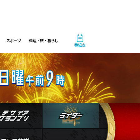
トル!」
10:00
午前
テレメンタリーPlus「誰が看取
るのか ～身寄りのない高齢者
スポーツ
料理・旅・暮らし
たち～」
番組表
11:00
午前
林修の今知りたいでしょ! 傑
作選 昭和→令和でこんなに変
わった!認知症の新常識
11:45
人物
デザイアグランプリ
ライダー
午前
つながるピックル
ストブログ
データ放送
11:50
午前