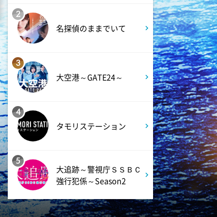
熱闘甲子園 涙は、強さにな
2
る。
名探偵のままでいて
11:45
よる
3
EIGHT-JAM 【EIGHT-JAM FES
大空港～GATE24～
の全貌を公開!コラボパフォー
マンスや舞台裏】
4
0:40
深夜
タモリステーション
TRADE ROOM
5
1:10
深夜
大追跡～警視庁ＳＳＢＣ
有吉クイズ 【できそうな顔し
強行犯係～Season2
て実はアヤしい人選手権】