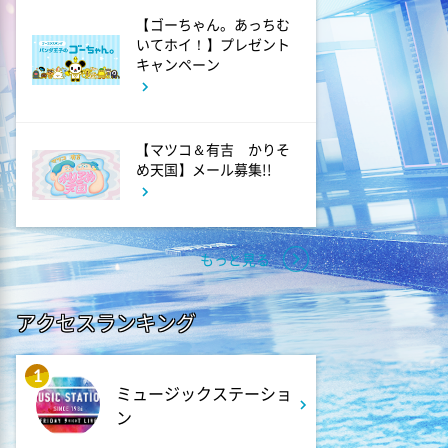
7:54
よる
【ゴーちゃん。あっちむ
ポツンと一軒家 幼少期の親代
いてホイ！】プレゼント
わり3姉弟が恩人と50年ぶり再
キャンペーン
会!あふれる感動の涙
8:56
よる
【マツコ＆有吉 かりそ
め天国】メール募集!!
有働Times
10:15
よる
もっと見る
マイ・フィクション #6
「すべてを操った“誰か"」
アクセスランキング
11:09
よる
1
ペダる!東京
ミュージックステーショ
ン
11:15
よる