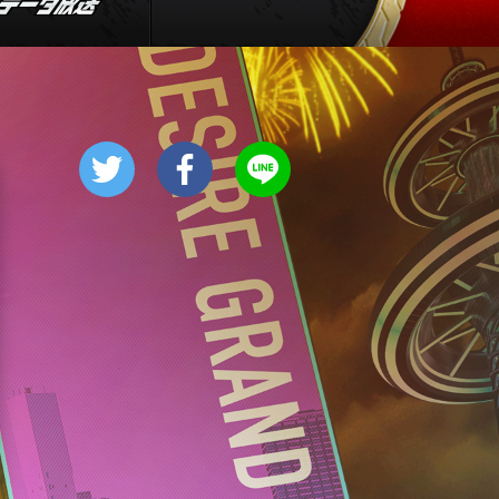
ANNニュース
12:00
ひる
ビートたけしのTVタックル
富士山の大問題2026日本一高
い診療所&山岳救助隊24時
12:55
ひる
新婚さんいらっしゃい! 世界
一周中に運命の3回遭遇!?長
崎・奈留島の移住夫婦
1:25
午後
華丸丼と大吉麺 荻窪の丼!カ
レー全国1位VSふぐとすっぽん
300円台