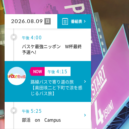
1:55
午後
バスケットボール男子日本代表
国際試合 日本×モンゴル
日
2026.08.09
番組表
4:00
午後
バスケ最強ニッポン W杯最終
予選へ!
4:15
NOW
午後
路線バスで寄り道の旅
【奥田瑛二と下町で涼を感
じるバス旅】
5:25
午後
部活 on Campus