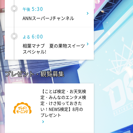
5:30
午後
ANNスーパーJチャンネル
6:00
よる
相葉マナブ 夏の果物スイーツ
スペシャル!
6:56
よる
プレゼント・観覧募集
ナニコレ珍百景 知られざる日
本三大○○&北海道の先っちょで
日本最北の○○発見!
【ことば検定・お天気検
定・みんなのエンタメ検
定・けさ知っておきた
7:50
い！NEWS検定】8月の
よる
プレゼント
食ノ音色