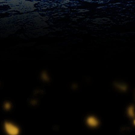
1:40
深夜
熱闘!Mリーグ
2:10
深夜
バスケ☆FIVE～日本バスケ応援
宣言～
2:25
深夜
Get Sports
3:55
深夜
おはようゴーちゃん。