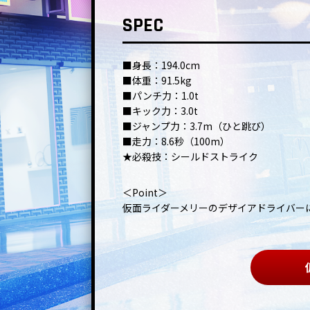
SPEC
■身長：194.0cm
■体重：91.5kg
■パンチ力：1.0t
■キック力：3.0t
■ジャンプ力：3.7m（ひと跳び）
■走力：8.6秒（100m）
★必殺技：シールドストライク
＜Point＞
仮面ライダーメリーのデザイアドライバー