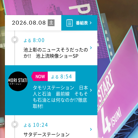
サンド&芦田愛菜の博士ちゃ
ん 伊藤沙莉が初参戦!!目利き
三択バトルSP
土
2026.08.08
番組表
8:00
よる
池上彰のニュースそうだったの
か!! 池上流映像ショーSP
8:54
NOW
よる
タモリステーション 日本
人と石油 最前線 そもそ
も石油とは何なのか!?徹底
取材!
10:24
よる
サタデーステーション