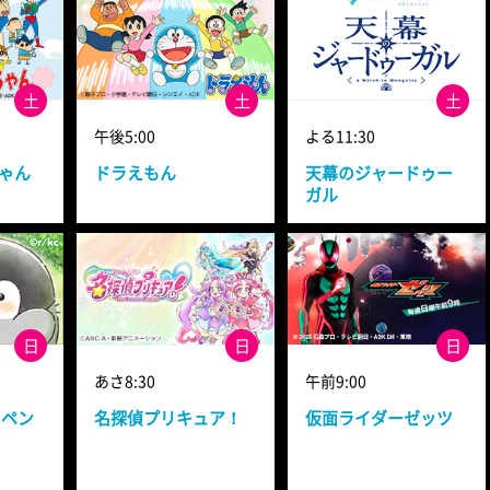
土
土
土
午後5:00
よる11:30
ゃん
ドラえもん
天幕のジャードゥー
ガル
日
日
日
あさ8:30
午前9:00
ウペン
名探偵プリキュア！
仮面ライダーゼッツ