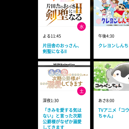
水
よる11:45
午後4:30
片田舎のおっさん、
クレヨンしんち
剣聖になるII
土
深夜1:30
あさ8:00
「きみを愛する気は
TVアニメ「コ
ない」と言った次期
ちゃん」
公爵様がなぜか溺愛
してきます