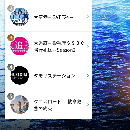
2:00
深夜
2
「きみを愛する気はない」と言
大空港～GATE24～
った次期公爵様がなぜか溺愛し
てきます #6
3
大追跡～警視庁ＳＳＢＣ
2:30
深夜
強行犯係～Season2
花織さんは転生しても喧嘩がし
たい【ANiMAZiNG!!!】 #5
4
タモリステーション
3:00
深夜
上田ちゃんネル 楽屋トークを
覗き見!芸人たちの座持ちがい
5
い話
クロスロード ～救命救
急の約束～
3:30
深夜
テラサってる? EXOシウミン