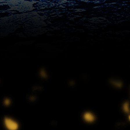
主演『ホ食堂～時空を超えた恋
のシェフ』第1話・前編