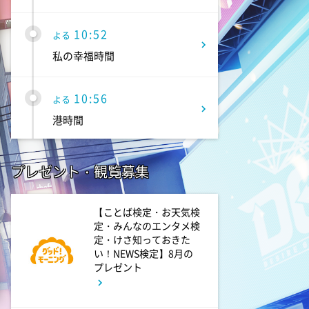
10:52
よる
私の幸福時間
10:56
よる
港時間
11:00
よる
プレゼント・観覧募集
熱闘甲子園 涙は、強さにな
る。
【ことば検定・お天気検
定・みんなのエンタメ検
11:30
定・けさ知っておきた
よる
い！NEWS検定】8月の
夏色の雲が恋と嵐をまきおこ
プレゼント
す #5