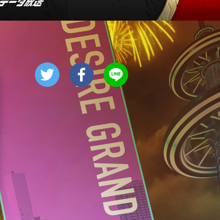
4:30
午後
クレヨンしんちゃん 【スワン
ボート伝説だゾ】
5:00
午後
ドラえもん 【ウラメシズキ
ン】ほか
5:30
午後
ANNスーパーJチャンネル
6:00
よる
人生の楽園 夏の1時間!ふるさ
と大好きスペシャル
6:56
よる