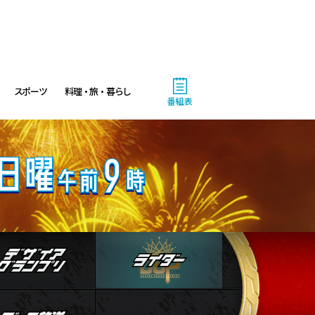
11:00
午前
ワイド!スクランブル サタデ
ー
1:30
午後
スポーツ
料理・旅・暮らし
番組表
八村塁スペシャルマッチ
BLACK SAMURAI SUMMIT
3:30
午後
なにわ男子の逆転男子 高橋恭
平の休日に密着!呼び出した仲
良しのある人とは!?
人物
デザイアグランプリ
ライダー
4:00
午後
バチバチSTAR
ストブログ
データ放送