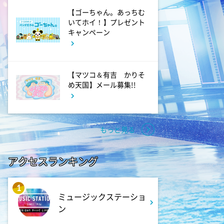
0:00
深夜
【ゴーちゃん。あっちむ
天幕のジャードゥーガル
いてホイ！】プレゼント
#7【イマニメーション】
キャンペーン
0:30
深夜
【マツコ＆有吉 かりそ
テレ朝サマフェス音楽LIVEダイ
め天国】メール募集!!
ジェスト
1:00
深夜
もっと見る
タイムトラベルダディ #2
ダイアン津田ドラマ初主演作
品 脚本:上田誠
アクセスランキング
1:30
深夜
1
ミュージックステーショ
ワールドプロレスリング
ン