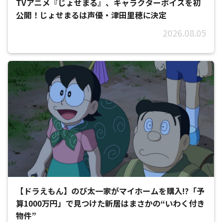
TVアニメ『じょせまる』、キャラクターボイスを初
公開！じょせまるは声優・津田里穂に決定
2026.08.05
【ドラえもん】のび太一家がマイホームを購入!?「予
算1000万円」で見つけた新居はまさかの“いわく付き
物件”