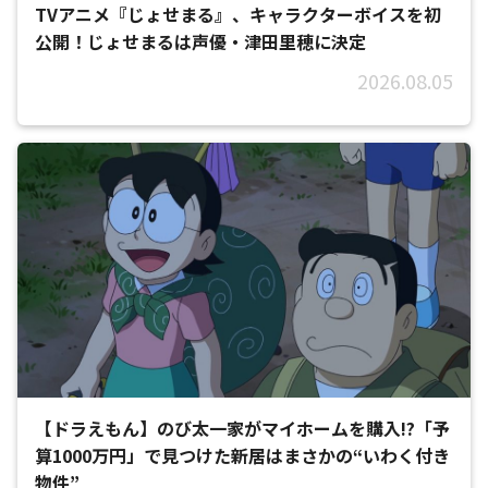
TVアニメ『じょせまる』、キャラクターボイスを初
公開！じょせまるは声優・津田里穂に決定
2026.08.05
【ドラえもん】のび太一家がマイホームを購入!?「予
算1000万円」で見つけた新居はまさかの“いわく付き
物件”