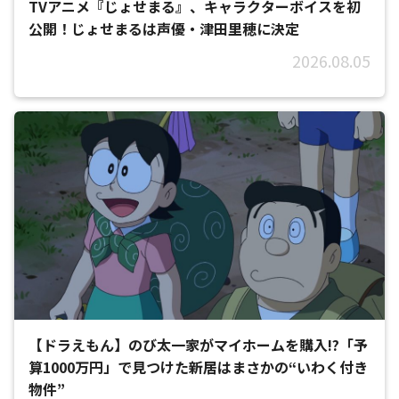
TVアニメ『じょせまる』、キャラクターボイスを初
公開！じょせまるは声優・津田里穂に決定
2026.08.05
【ドラえもん】のび太一家がマイホームを購入!?「予
算1000万円」で見つけた新居はまさかの“いわく付き
物件”