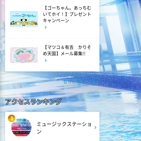
2:00
深夜
【ゴーちゃん。あっちむ
「きみを愛する気はない」と言
いてホイ！】プレゼント
った次期公爵様がなぜか溺愛し
キャンペーン
てきます #6
2:30
深夜
【マツコ＆有吉 かりそ
め天国】メール募集!!
花織さんは転生しても喧嘩がし
たい【ANiMAZiNG!!!】 #5
3:00
もっと見る
深夜
上田ちゃんネル 楽屋トークを
覗き見!芸人たちの座持ちがい
アクセスランキング
い話
1
3:30
ミュージックステーショ
深夜
ン
テラサってる? EXOシウミン
主演『ホ食堂～時空を超えた恋