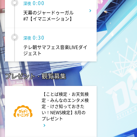
0:00
深夜
天幕のジャードゥーガル
#7【イマニメーション】
0:30
深夜
テレ朝サマフェス音楽LIVEダイ
ジェスト
1:00
深夜
プレゼント・観覧募集
タイムトラベルダディ #2
ダイアン津田ドラマ初主演作
品 脚本:上田誠
【ことば検定・お天気検
定・みんなのエンタメ検
定・けさ知っておきた
1:30
い！NEWS検定】8月の
深夜
プレゼント
ワールドプロレスリング