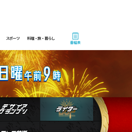
4:30
午後
クレヨンしんちゃん 【スワン
ボート伝説だゾ】
スポーツ
料理・旅・暮らし
5:00
午後
番組表
ドラえもん 【ウラメシズキ
ン】ほか
5:30
午後
ANNスーパーJチャンネル
人物
デザイアグランプリ
ライダー
6:00
よる
人生の楽園 夏の1時間!ふるさ
と大好きスペシャル
ストブログ
データ放送