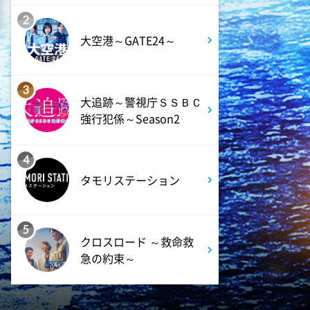
のシェフ』第1話・前編
2
大空港～GATE24～
3
大追跡～警視庁ＳＳＢＣ
強行犯係～Season2
4
タモリステーション
5
クロスロード ～救命救
急の約束～