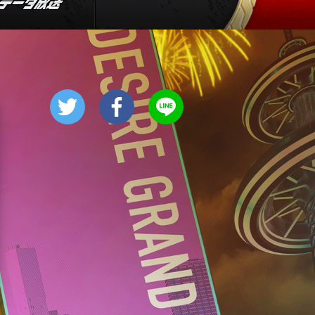
6:56
よる
サンド&芦田愛菜の博士ちゃ
ん 伊藤沙莉が初参戦!!目利き
三択バトルSP
8:00
よる
池上彰のニュースそうだったの
か!! 池上流映像ショーSP
8:54
よる
タモリステーション 日本人と
石油 最前線 そもそも石油と
は何なのか!?徹底取材!
10:24
よる
サタデーステーション