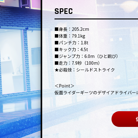
SPEC
■身長：205.2cm
■体重：79.1kg
■パンチ力：1.8t
■キック力：4.5t
■ジャンプ力：6.0m（ひと跳び）
■走力：7.9秒（100m）
★必殺技：シールドストライク
＜Point＞
仮面ライダーギーツのデザイアドライバー