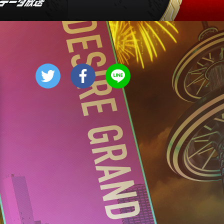
軍9 #18
4:55
あさ
グッド!モーニング
8:00
あさ
羽鳥慎一モーニングショー
9:55
午前
有働由美子の健康案内人! 夏
こそ気をつけたい腰痛!ぎっく
り腰の予防&対策
10:10
午前
じゅん散歩