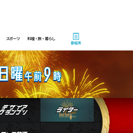
スポーツ
料理・旅・暮らし
番組表
人物
デザイアグランプリ
ライダー
4:00
ストブログ
データ放送
あさ
おはよう!時代劇 暴れん坊将