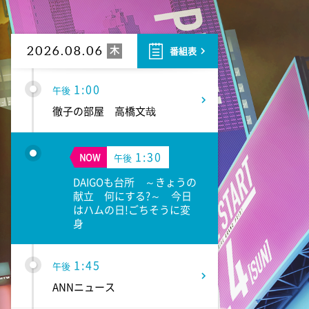
10:40
午前
大下容子ワイド!スクランブル
木
2026.08.06
番組表
1:00
午後
徹子の部屋 高橋文哉
1:30
NOW
午後
DAIGOも台所 ～きょうの
献立 何にする?～ 今日
はハムの日!ごちそうに変
身
1:45
午後
ANNニュース