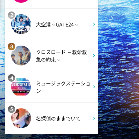
11:45
2
よる
大空港～GATE24～
アメトーーク! CLUB配信で見
られる懐かし回&傑作回
3
0:45
深夜
クロスロード ～救命救
急の約束～
見取り図じゃん
4
1:15
深夜
ミュージックステーショ
あざとくて何が悪いの? 令和
ン
最新!男女の出会いの場「相席
ラウンジ」に潜入調査!
5
名探偵のままでいて
1:50
深夜
テレ朝サマフェスナビ