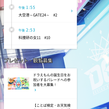
1:55
午後
大空港～GATE24～ #2
2:53
午後
科捜研の女11 #10
3:50
午後
プレゼント・観覧募集
相棒20 #5
4:48
ドラえもんの誕生日をお
午後
祝いするパレードへの参
スーパーJチャンネル 井澤健
加者を大募集！
太朗と森山みなみが<ニュース
のハテナ>を深掘り
【ことば検定・お天気検
7:00
よる