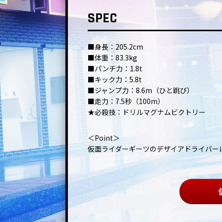
SPEC
■身長：205.2cm
■体重：83.3kg
■パンチ力：1.8t
■キック力：5.8t
■ジャンプ力：8.6m（ひと跳び）
■走力：7.5秒（100m）
★必殺技：ドリルマグナムビクトリー
＜Point＞
仮面ライダーギーツのデザイアドライバー