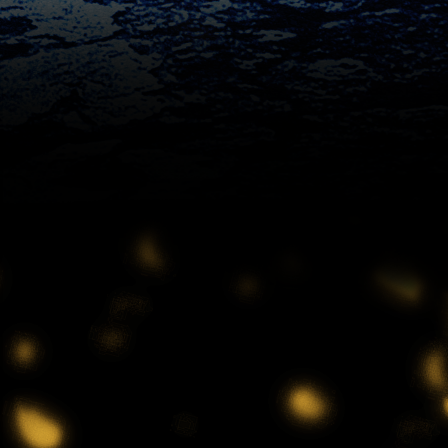
1:52
深夜
全力坂
1:57
深夜
FRUITS ZIPPERのNEW
KAWAIIってしてよ?
2:27
深夜
サクラミーツ 【強烈キャラ登
場】コロチキコント&オンリー
ワンミーツ完結編!!
2:52
深夜
EBiDAN熱中!朝までBUDDiiS