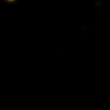
3:17
深夜
ドンデコルテ銀次と弱者たちの
鍋会 傑作選
3:37
深夜
バスケW杯まであと1年 あの
歓喜をもう一度
3:45
深夜
ショッピングなう