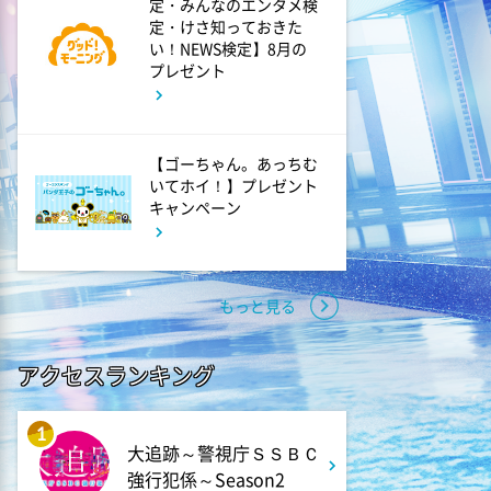
定・みんなのエンタメ検
相葉ヒロミのお困りですカ
定・けさ知っておきた
ー? 2時間SP
い！NEWS検定】8月の
プレゼント
9:00
よる
大空港～GATE24～ #3
【ゴーちゃん。あっちむ
いてホイ！】プレゼント
キャンペーン
9:54
よる
報道ステーション
もっと見る
11:10
よる
熱闘甲子園 涙は、強さにな
アクセスランキング
る。
1
11:40
よる
大追跡～警視庁ＳＳＢＣ
強行犯係～Season2
And One