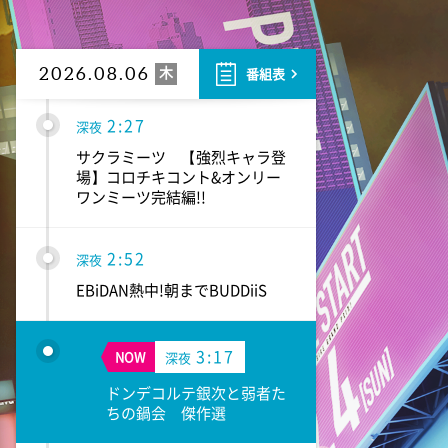
1:57
深夜
FRUITS ZIPPERのNEW
KAWAIIってしてよ?
木
2026.08.06
番組表
2:27
深夜
サクラミーツ 【強烈キャラ登
場】コロチキコント&オンリー
ワンミーツ完結編!!
2:52
深夜
EBiDAN熱中!朝までBUDDiiS
3:17
NOW
深夜
ドンデコルテ銀次と弱者た
ちの鍋会 傑作選