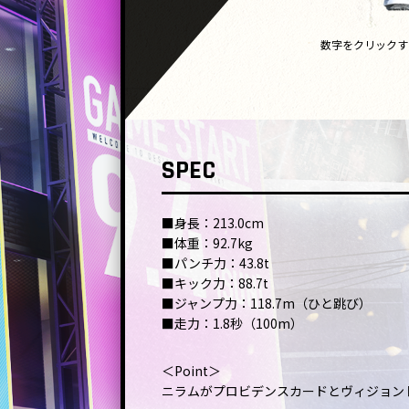
数字をクリックす
SPEC
■身長：213.0cm
■体重：92.7kg
■パンチ力：43.8t
■キック力：88.7t
■ジャンプ力：118.7m（ひと跳び）
■走力：1.8秒（100m）
＜Point＞
ニラムがプロビデンスカードとヴィジョン