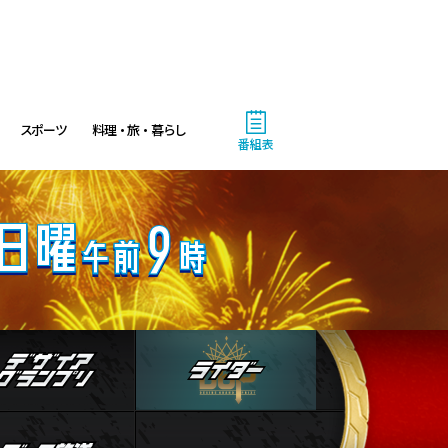
9:54
よる
報道ステーション 台風13号
が沖縄直撃へ…熊本でも雨風に
対策急務
スポーツ
料理・旅・暮らし
11:10
よる
番組表
熱闘甲子園 涙は、強さにな
る。
11:40
よる
And One
人物
デザイアグランプリ
ライダー
11:45
よる
アメトーーク! CLUB配信で見
られる懐かし回&傑作回
ストブログ
データ放送