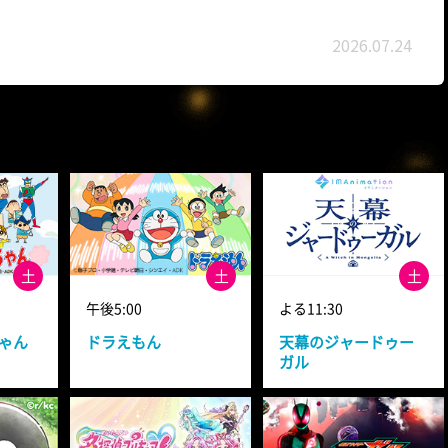
2026.07.24
土
土
土
午後5:00
よる11:30
ゃん
ドラえもん
天幕のジャードゥー
ガル