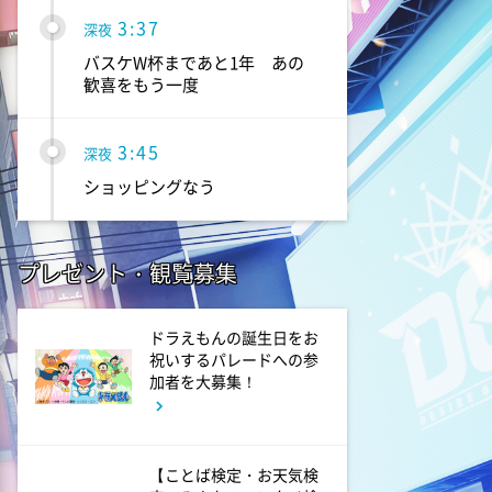
3:37
深夜
バスケW杯まであと1年 あの
歓喜をもう一度
3:45
深夜
ショッピングなう
プレゼント・観覧募集
ドラえもんの誕生日をお
祝いするパレードへの参
加者を大募集！
【ことば検定・お天気検