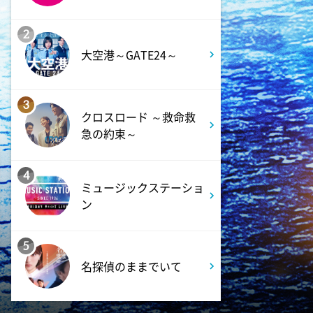
2
大空港～GATE24～
3
クロスロード ～救命救
急の約束～
4
ミュージックステーショ
ン
5
名探偵のままでいて