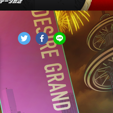
0:45
深夜
見取り図じゃん 【1人で見
て】小声の会…アノ人が退場で
す
1:15
深夜
あざとくて何が悪いの? 令和
最新!男女の出会いの場「相席
ラウンジ」に潜入調査!
1:50
深夜
テレ朝サマフェスナビ
1:52
深夜
全力坂