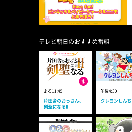
テレビ朝日のおすすめ番組
水
よる11:45
午後4:30
片田舎のおっさん、
クレヨンしんち
剣聖になるII