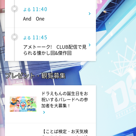
11:40
よる
And One
11:45
よる
アメトーーク! CLUB配信で見
られる懐かし回&傑作回
0:45
深夜
プレゼント・観覧募集
見取り図じゃん 【1人で見
て】小声の会…アノ人が退場で
す
ドラえもんの誕生日をお
祝いするパレードへの参
加者を大募集！
1:15
深夜
あざとくて何が悪いの? 令和
最新!男女の出会いの場「相席
【ことば検定・お天気検
ラウンジ」に潜入調査!