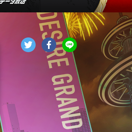
1:55
午後
大空港～GATE24～ #2
2:53
午後
科捜研の女11 #10
3:50
午後
相棒20 #5
4:48
午後
スーパーJチャンネル 井澤健
太朗と森山みなみが<ニュース
のハテナ>を深掘り