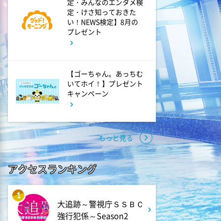
定・みんなのエンタメ検
定・けさ知っておきた
い！NEWS検定】8月の
1:50
深夜
プレゼント
テレ朝サマフェスナビ
1:52
深夜
【ゴーちゃん。あっちむ
いてホイ！】プレゼント
全力坂
キャンペーン
1:57
深夜
FRUITS ZIPPERのNEW
もっと見る
KAWAIIってしてよ?
アクセスランキング
2:27
深夜
サクラミーツ 【強烈キャラ登
1
場】コロチキコント&オンリー
大追跡～警視庁ＳＳＢＣ
ワンミーツ完結編!!
強行犯係～Season2