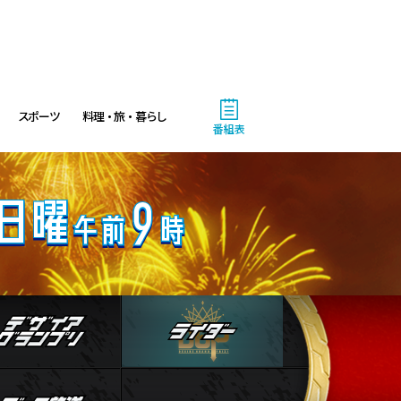
じゅん散歩
10:40
午前
大下容子ワイド!スクランブル
スポーツ
料理・旅・暮らし
番組表
1:00
午後
徹子の部屋 高橋文哉
1:30
午後
DAIGOも台所 ～きょうの献
立 何にする?～ 今日はハム
人物
デザイアグランプリ
ライダー
の日!ごちそうに変身
1:45
ストブログ
データ放送
午後
ANNニュース