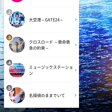
2:52
深夜
2
EBiDAN熱中!朝までBUDDiiS
大空港～GATE24～
3:17
深夜
3
ドンデコルテ銀次と弱者たちの
クロスロード ～救命救
鍋会 傑作選
急の約束～
3:37
深夜
4
ミュージックステーショ
バスケW杯まであと1年 あの
ン
歓喜をもう一度
5
3:45
深夜
名探偵のままでいて
ショッピングなう