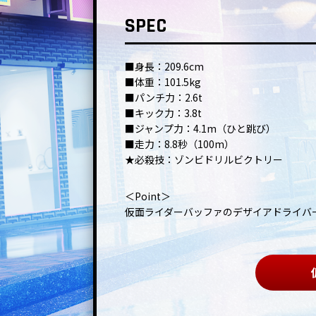
SPEC
■身長：209.6cm
■体重：101.5kg
■パンチ力：2.6t
■キック力：3.8t
■ジャンプ力：4.1m（ひと跳び）
■走力：8.8秒（100m）
★必殺技：ゾンビドリルビクトリー
＜Point＞
仮面ライダーバッファのデザイアドライバ