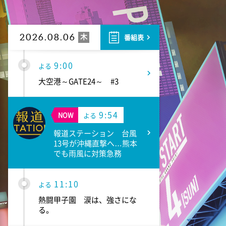
7:00
よる
相葉ヒロミのお困りですカ
ー? 2時間SP
木
2026.08.06
番組表
9:00
よる
大空港～GATE24～ #3
9:54
NOW
よる
報道ステーション 台風
13号が沖縄直撃へ…熊本
でも雨風に対策急務
11:10
よる
熱闘甲子園 涙は、強さにな
る。