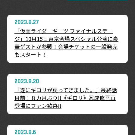
2023.8.27
「仮面ライダーギーツ ファイナルステー
ジ」10月15日東京会場スペシャル公演に豪
華ゲストが参戦！会場チケットの一般発売
もスタート！
2023.8.20
「遂にギロリが戻ってきました。」最終話
目前！８カ月ぶり!!《ギロリ》忍成修吾再
登場にファン歓喜!!
2023.8.6