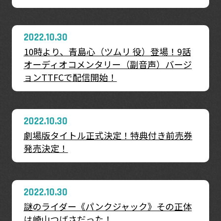
2022.10.30
10時より、青島心（ツムリ 役）登場！9話
オーディオコメンタリー（副音声）バージ
ョンTTFCで配信開始！
2022.10.30
劇場版タイトル正式決定！特典付き前売券
発売決定！
2022.10.30
謎のライダー《パンクジャック》その正体
は崎山つばさだった！