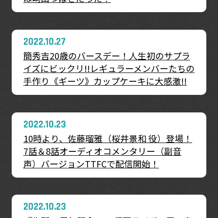
2022.10.27
簡秀吉20歳のバースデー！人生初のサプラ
イズにビックリ!!レギュラーメンバーたちの
手作り《ギーツ》カップケーキに大感激!!
2022.10.23
10時より、佐藤瑠雅（桜井景和 役）登場！
7話＆8話オーディオコメンタリー（副音
声）バージョンTTFCで配信開始！
2022.10.23