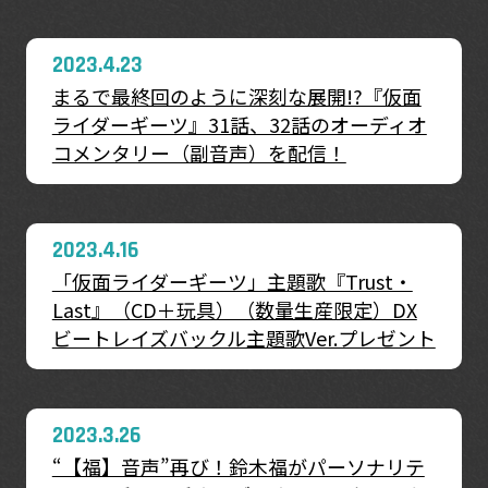
2023.4.23
まるで最終回のように深刻な展開!?『仮面
ライダーギーツ』31話、32話のオーディオ
コメンタリー（副音声）を配信！
2023.4.16
「仮面ライダーギーツ」主題歌『Trust・
Last』（CD＋玩具）（数量生産限定）DX
ビートレイズバックル主題歌Ver.プレゼント
2023.3.26
“【福】音声”再び！鈴木福がパーソナリテ