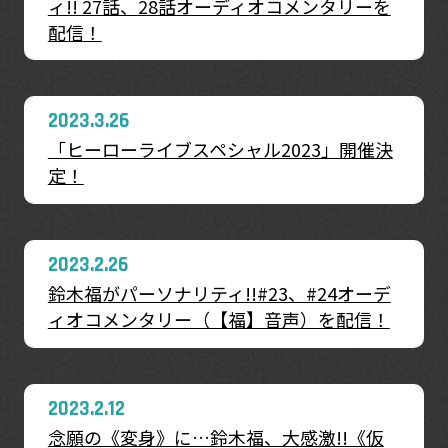
ィ!! 27話、28話オーディオコメンタリーを
配信！
2023.3.26
「ヒーローライブスペシャル2023」開催決
定！
2023.2.26
鈴木福がパーソナリティ!!#23、#24オーデ
ィオコメンタリー（【福】音声）を配信！
2023.2.12
念願の《変身》に…鈴木福、大感激!!《仮