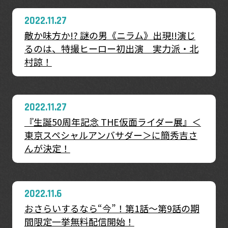
2022.11.27
敵か味方か!? 謎の男《ニラム》出現!!演じ
るのは、特撮ヒーロー初出演 実力派・北
村諒！
2022.11.27
『生誕50周年記念 THE仮面ライダー展』＜
東京スペシャルアンバサダー＞に簡秀吉さ
んが決定！
2022.11.6
おさらいするなら“今”！第1話～第9話の期
間限定一挙無料配信開始！