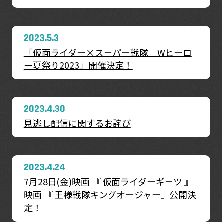
2023.5.3
「仮面ライダー×スーパー戦隊 Wヒーロ
ー夏祭り2023」開催決定！
2023.4.30
見逃し配信に関するお詫び
2023.4.24
7月28日(金)映画 『 仮面ライダーギーツ 』
映画 『 王様戦隊キングオージャー』公開決
定！