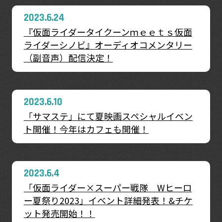
2023.6.24
『仮面ライダータイクーンｍｅｅｔｓ仮面
ライダーシノビ』オーディオコメンタリー
（副音声）配信決定！
2023.6.10
「サマステ」にて夏映画スペシャルイベン
ト開催！今年はカフェも開催！
2023.6.4
「仮面ライダー×スーパー戦隊 Wヒーロ
ー夏祭り2023」イベント詳細発表！&チケ
ット発売開始！！