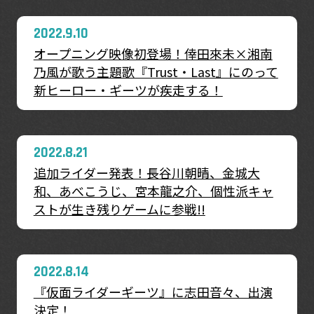
2022.9.10
オープニング映像初登場！倖田來未×湘南
乃風が歌う主題歌『Trust・Last』にのって
新ヒーロー・ギーツが疾走する！
2022.8.21
追加ライダー発表！長谷川朝晴、金城大
和、あべこうじ、宮本龍之介、個性派キャ
ストが生き残りゲームに参戦!!
2022.8.14
『仮面ライダーギーツ』に志田音々、出演
決定！