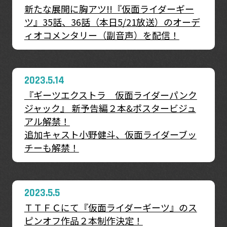
新たな展開に胸アツ!!『仮面ライダーギー
ツ』35話、36話（本日5/21放送）のオーデ
ィオコメンタリー（副音声）を配信！
2023.5.14
『ギーツエクストラ 仮面ライダーパンク
ジャック』 新予告編２本&ポスタービジュ
アル解禁！
追加キャスト小野健斗、仮面ライダーブッ
チーも解禁！
2023.5.5
ＴＴＦＣにて『仮面ライダーギーツ』のス
ピンオフ作品２本制作決定！