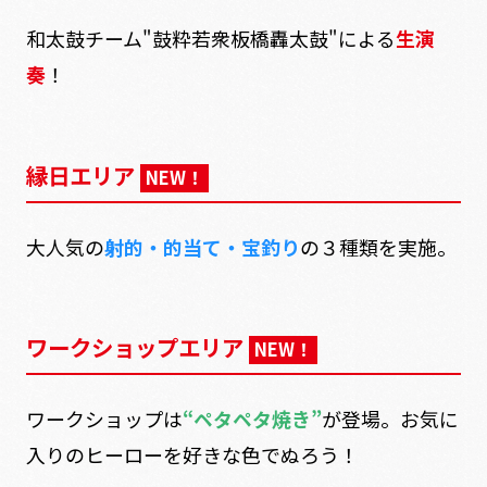
和太鼓チーム"鼓粋若衆板橋轟太鼓"による
生演
奏
！
縁日エリア
NEW！
大人気の
射的・的当て・宝釣り
の３種類を実施。
ワークショップエリア
NEW！
ワークショップは
“ペタペタ焼き”
が登場。お気に
入りのヒーローを好きな色でぬろう！