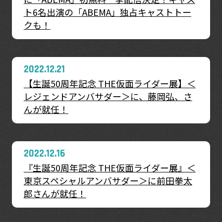
ト6名出演の「ABEMA」独占キャストトー
クも！
2022.12.21
【生誕50周年記念 THE仮面ライダー展】＜
レジェンドアンバサダー＞に、藤岡弘、さ
んが就任！
2022.12.16
『生誕50周年記念 THE仮面ライダー展』＜
東京スペシャルアンバサダー＞に前田拳太
郎さんが就任！