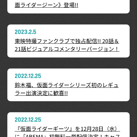
面ライダージーン》登場!!
2023.2.5
東映特撮ファンクラブで独占配信!! 20話＆
21話ビジュアルコメンタリーバージョン！
2022.12.25
鈴木福、仮面ライダーシリーズ初のレギュ
ラー出演決定に歓喜!!
2022.12.25
『仮面ライダーギーツ』を12月28日（水）
に「ABEMA」初無料一挙配信決定！キャス