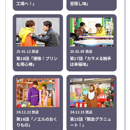
工場へ！」
苦隠し味」
25.01.12 放送
25.01.05 放送
第18話「激強！プリン
第17話「カラメる触手
な用心棒」
は幸福味」
24.12.22 放送
24.12.15 放送
第16話「ノエルのおく
第15話「脱走グラニュ
りもの」
ート！」