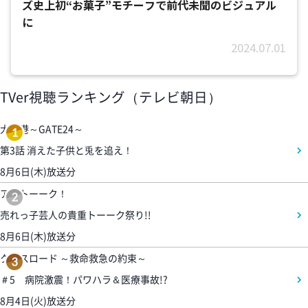
ズ史上初“お菓子”モチーフで前代未聞のビジュアル
に
2024.07.01
TVer視聴ランキング（テレビ朝日）
大空港～GATE24～
1
第3話 消えた子供と兎を追え！
8月6日(木)放送分
アメトーーク！
2
売れっ子芸人の貴重トーーク祭り!!
8月6日(木)放送分
クロスロード ～救命救急の約束～
3
＃5 病院激震！パワハラ＆医療事故!?
8月4日(火)放送分