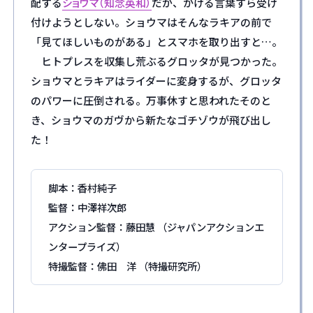
配する
ショウマ（知念英和）
だが、かける言葉すら受け
付けようとしない。ショウマはそんなラキアの前で
「見てほしいものがある」とスマホを取り出すと…。
ヒトプレスを収集し荒ぶるグロッタが見つかった。
ショウマとラキアはライダーに変身するが、グロッタ
のパワーに圧倒される。万事休すと思われたそのと
き、ショウマのガヴから新たなゴチゾウが飛び出し
た！
脚本：香村純子
監督：中澤祥次郎
アクション監督：藤田慧
（ジャパンアクションエ
ンタープライズ）
特撮監督：佛田 洋
（特撮研究所）