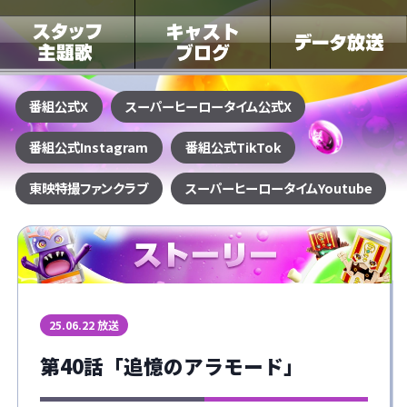
番組公式X
スーパーヒーロータイム
公式X
番組公式Instagram
番組公式TikTok
東映特撮ファンクラブ
スーパーヒーロータイムYoutube
25.06.22 放送
第40話「追憶のアラモード」