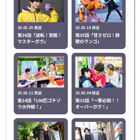
25.05.25 放送
25.05.18 放送
第36話「逆転！覚醒！
第35話「甘さゼロ！鉄
マスターガヴ」
壁のランゴ」
25.05.11 放送
25.05.04 放送
第34話「100匹ゴチゾ
第33話「一撃必殺！！
ウ大作戦！」
オーバーガヴ！」