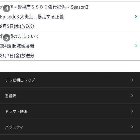
大追跡～警視庁ＳＳＢＣ強行犯係～ Season2
4
Episode3 大炎上…暴走する正義
8月5日(水)放送分
名探偵のままでいて
5
第4話 超戦慄展開
8月7日(金)放送分
テレビ朝日トップ
番組表
ドラマ・映画
バラエティ