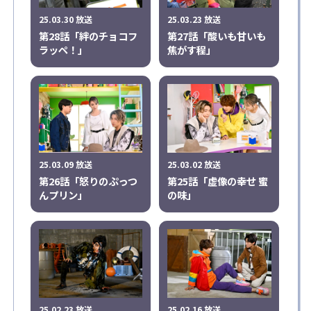
25.03.30 放送
25.03.23 放送
第28話「絆のチョコフ
第27話「酸いも甘いも
ラッペ！」
焦がす程」
25.03.09 放送
25.03.02 放送
第26話「怒りのぷっつ
第25話「虚像の幸せ 蜜
んプリン」
の味」
25.02.23 放送
25.02.16 放送