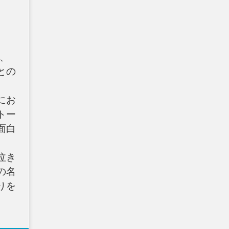
、
との
にお
トー
面白
泣き
の名
りを