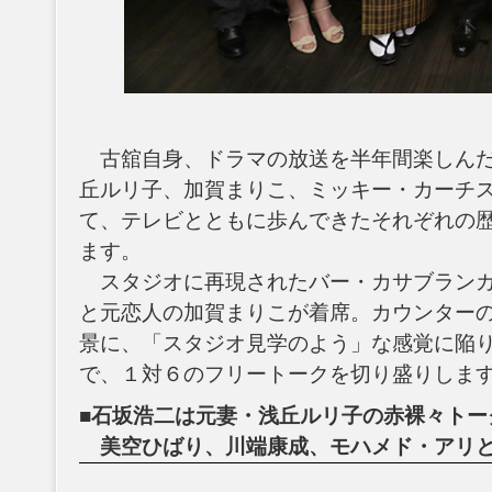
古舘自身、ドラマの放送を半年間楽しんだ
丘ルリ子、加賀まりこ、ミッキー・カーチ
て、テレビとともに歩んできたそれぞれの
ます。
スタジオに再現されたバー・カサブランカ
と元恋人の加賀まりこが着席。カウンター
景に、「スタジオ見学のよう」な感覚に陥
で、１対６のフリートークを切り盛りしま
■石坂浩二は元妻・浅丘ルリ子の赤裸々トー
美空ひばり、川端康成、モハメド・アリと