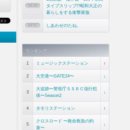
タイプスリップ!?昭和大正の
09:30
暮らしをする衝撃家族
しあわせのたね。
09:55
ランキング
1
ミュージックステーション
↑
2
大空港〜GATE24〜
↓
大追跡〜警視庁ＳＳＢＣ強行犯
3
↓
係〜Season2
4
タモリステーション
↑
クロスロード 〜救命救急の約
5
↓
束〜