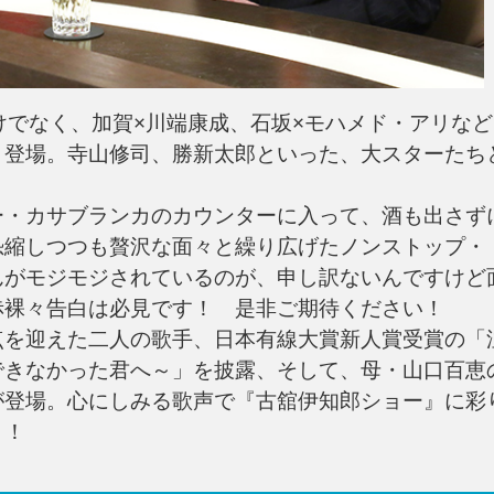
でなく、加賀×川端康成、石坂×モハメド・アリなど
々登場。寺山修司、勝新太郎といった、大スターたち
・カサブランカのカウンターに入って、酒も出さず
恐縮しつつも贅沢な面々と繰り広げたノンストップ・
んがモジモジされているのが、申し訳ないんですけど
赤裸々告白は必見です！ 是非ご期待ください！
を迎えた二人の歌手、日本有線大賞新人賞受賞の「
できなかった君へ～」を披露、そして、母・山口百恵
が登場。心にしみる歌声で『古舘伊知郎ショー』に彩
く！