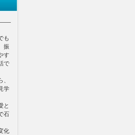
でも
、振
やす
話で
ら、
見学
愛と
で石
変化