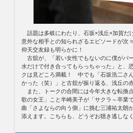
話題は多岐にわたり、石坂×浅丘×加賀だけ
意外な相手との知られざるエピソードが次
仰天交友録も明らかに！
古舘が、「若い女性でもないのに僕がバー
水だけで付き合ってもらっちゃった」と、
クは見どころ満載！ 中でも「石坂浩二さ
かった（笑）」と古舘が振り返る、浅丘の
また、トークの合間には今年大きな転換点
歌の女王」こと半崎美子が「サクラ～卒業
曲「さよならの向う側」に挑む三浦祐太朗
添えます。こちらも、どうぞお聴き逃しな