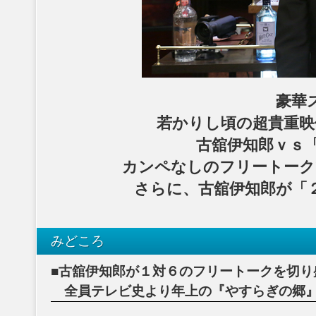
豪華
若かりし頃の超貴重映
古舘伊知郎ｖｓ
カンペなしのフリートーク
さらに、古舘伊知郎が「
みどころ
■古舘伊知郎が１対６のフリートークを切り
全員テレビ史より年上の『やすらぎの郷』