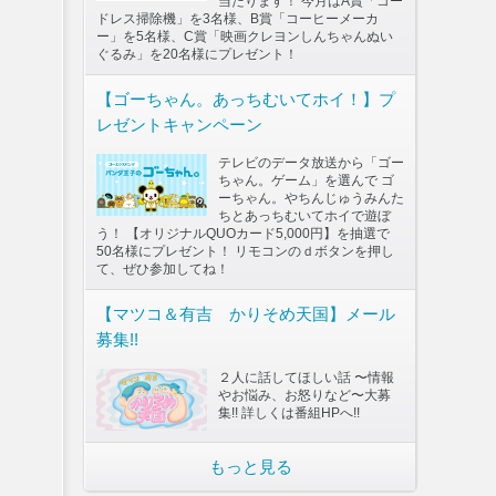
当たります！ 今月はA賞「コー
ドレス掃除機」を3名様、B賞「コーヒーメーカ
ー」を5名様、C賞「映画クレヨンしんちゃんぬい
ぐるみ」を20名様にプレゼント！
【ゴーちゃん。あっちむいてホイ！】プ
レゼントキャンペーン
テレビのデータ放送から「ゴー
ちゃん。ゲーム」を選んで ゴ
ーちゃん。やちんじゅうみんた
ちとあっちむいてホイで遊ぼ
う！ 【オリジナルQUOカード5,000円】を抽選で
50名様にプレゼント！ リモコンのｄボタンを押し
て、ぜひ参加してね！
【マツコ＆有吉 かりそめ天国】メール
募集!!
２人に話してほしい話 〜情報
やお悩み、お怒りなど〜大募
集!! 詳しくは番組HPへ!!
もっと見る