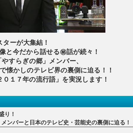
スターが大集結！
像と今だから話せる㊙話が続々！
「やすらぎの郷」メンバー、
で懐かしのテレビ界の裏側に迫る！！
２０１７年の流行語」を実況します！
盛り！
メンバーと日本のテレビ史・芸能史の裏側に迫る！