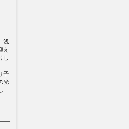
、浅
迎え
けし
リ子
の光
し