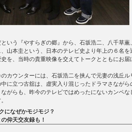
という『やすらぎの郷』から、石坂浩二、八千草薫
ス、山本圭という、日本のテレビ史より年上の６名を
歴史を、当時の貴重映像を交えてトークとともにお届
のカウンターには、石坂浩二を挟んで元妻の浅丘ル
の中に立つ古舘は、虚実入り混じったドラマさながら
りながらも、昨今のテレビではめったにないカンペな
す。
クになぜかモジモジ？
の仰天交友録も！