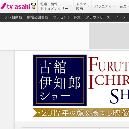
報道・情報
ドラマ
バラエティ
音楽
ドキュメンタリー
映画
テレ朝動画
劇場公開映画
プレゼント・募集
アナウンサーズ
イベント