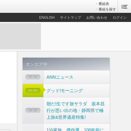
番組表
番組を探す
ENGLISH
サイトマップ
お問い合わせ
ログイン
オンエア中
ANNニュース
05:50
グッド!モーニング
06:00
朝だ!生です旅サラダ 坂本昌
行が思い出の地・静岡県で極
08:00
上旅&世界遺産特集!
1泊家族 傑作選 100年前に